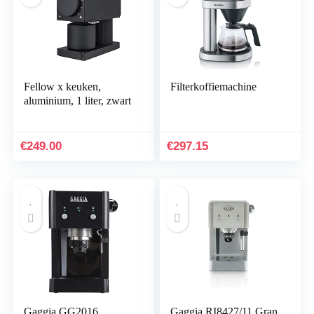
Fellow x keuken,
Filterkoffiemachine
aluminium, 1 liter, zwart
€
249.00
€
297.15
Gaggia GG2016
Gaggia RI8427/11 Gran