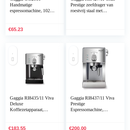
Handmatige
Prestige zeefdrager van
espressomachine, 1025
roestvrij staal met
W, 1 l, zwart
panarello, 15 bar druk,
zilver
€
65.23
Gaggia RI8435/11 Viva
Gaggia RI8437/11 Viva
Deluxe
Prestige
Koffiezetapparaat,
Espressomachine,
espresso, handmatig,
handmatig
voor gemalen en wafels,
koffiezetapparaat, voor
1025 W, 1 l,
gemalen en peuters,
€
183.55
€
200.00