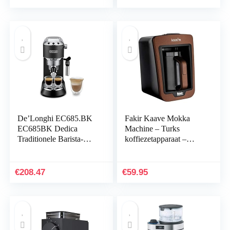
Ontwerp, 2 Kopmaten,
Technologie,
Welkomstset Inclusief,
Welkomstset Inclusief,
19 Bar Druk, Black
White
De’Longhi EC685.BK
Fakir Kaave Mokka
EC685BK Dedica
Machine – Turks
Traditionele Barista-
koffiezetapparaat –
Pomp
Turks kahve makinesi –
Espressomachine,20 x
Turkse koffiemaker –
35 x 38 cm, Zwart
Turkse koffie – Turkse
€
208.47
€
59.95
koffie – Turkse
koffiemachine –
koffiezetapparaat 4
kopjes