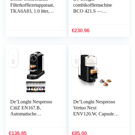
Filterkoffiezetapparaat,
combikoffiemachine
TKA6A83, 1.0 liter,
BCO 421.S —
Zwart.
koffiezetapparaat met
espressoportafilter en
filterkoffiefunctie
€
230.96
inclusief
melkopschuimmondstuk
, glazen kan en
waterfiltersysteem, 1 l,
roestvrij staal/zwart,
enkel
De’Longhi Nespresso
De’Longhi Nespresso
CitiZ EN167.B,
Vertuo Next
Automatische
ENV120.W, Capsule
Koffiemachine, Capsule
Koffiemachine, Portie
Koffiemachine voor
Grootte Koffiemachine,
Één Kopje, Compact
5 Kopmaten, Centrifusie
€
136.85
€
85.00