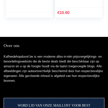
Zet 2 kopjes koffie –
en Momenza, ontkalker
Koffieboosttechnologie
voor Dolce Gusto MS-
– Instelbare lekbak –
623953 (zie
€
10.60
Verwijderbaar
modeldetails),
waterreservoir –
reserveonderdelen voor
Automatische
Dolce Gusto
uitschakeling – Crema
laagje – HD7865/60
Over ons
Kaffeedehopduvel.be is een moderne alles-in-één prijsvergelijkings- en
beoordelingswebsite die de beste deals biedt die beschikbaar zijn op
amazon en u op de hoogte houdt via de laatst toegevoegde blogs. Alle
afbeeldingen zijn auteursrechtelijk beschermd door hun respectievelijke
eigenaren. Alle geciteerde inhoud is afgeleid van hun respectievelijke
bronnen.
WORD LID VAN ONZE MAILLIJST VOOR BEST