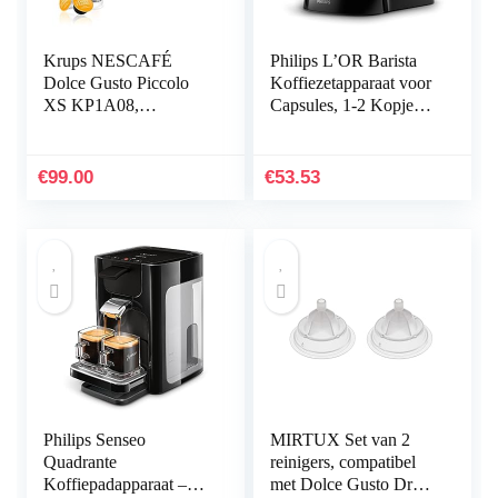
Krups NESCAFÉ
Philips L’OR Barista
Dolce Gusto Piccolo
Koffiezetapparaat voor
XS KP1A08,
Capsules, 1-2 Kopjes
Handmatige
Tegelijkertijd, Geschikt
koffiemachine voor
voor Nespresso
capsules, Compacte en
Capsules, Echte
€
99.00
€
53.53
geavanceerde
Expressokwaliteit,
hogedrukmachine (15
Zwart (LM8012/60)
bar), Snelle en
gemakkelijke
bereiding, Zwart
Philips Senseo
MIRTUX Set van 2
Quadrante
reinigers, compatibel
Koffiepadapparaat –
met Dolce Gusto Drops