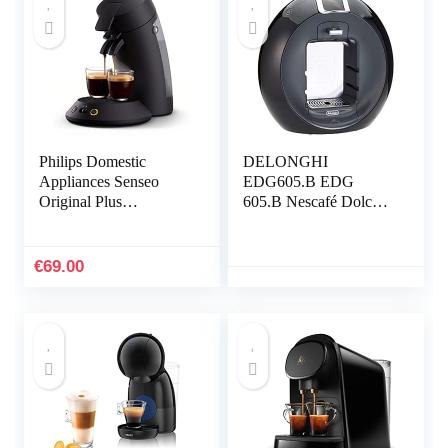
Philips Domestic
DELONGHI
Appliances Senseo
EDG605.B EDG
Original Plus
605.B Nescafé Dolce
Koffiepadapparaat. 2
Gusto Circolo,
Koffievariaties. Zet 1
Koffiezetapparaat,
of 2 Kopjes Tegelijk.
1500 W,
€
69.00
0.7L Waterreservoir.
Matte afwerking.
Intensiteit selectie.
Zwart (CSA210/60)