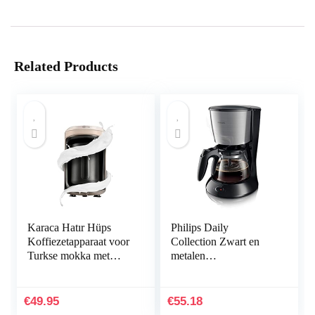
Related Products
Karaca Hatır Hüps
Philips Daily
Koffiezetapparaat voor
Collection Zwart en
Turkse mokka met
metalen
melk, beige,
koffiezetapparaat met
melkverwarmingsmach
glazen kan
ine, Turkse traditionele
€
49.95
€
55.18
koffiemachine voor