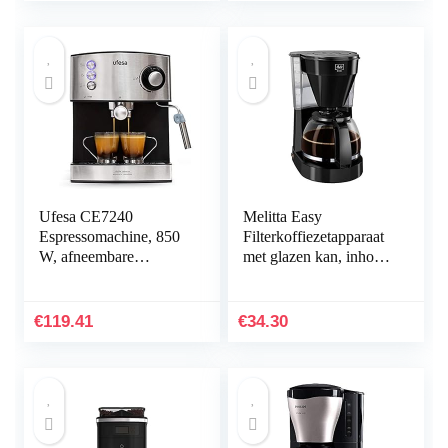
instantkoffie met melk
Ufesa CE7240
Melitta Easy
Espressomachine, 850
Filterkoffiezetapparaat
W, afneembare
met glazen kan, inhoud
container 1,6 l, 20 bar,
10 kopjes (125 ml),
2
zwart
gebruiksmogelijkheden
€
119.41
€
34.30
, koffiepad of
koffiezetapparaat,
verstelbare verstuiver,
zwart/zilver,Ce7240
Inox