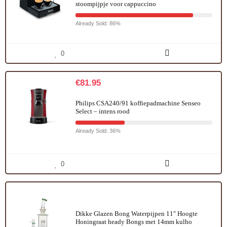
stoompijpje voor cappuccino
Already Sold: 86%
0
€
81.95
Philips CSA240/91 koffiepadmachine Senseo
Select – intens rood
Already Sold: 36%
0
Dikke Glazen Bong Waterpijpen 11″ Hoogte
Honingraat heady Bongs met 14mm kulho