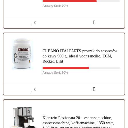
Already Sold: 70%
0
CLEANO ITALPARTS proszek do ecspresów
do kawy 900 g, ideaal voor rancilio, ECM,
Rocket, Lilit
Already Sold: 60%
0
Klarstein Passionata 20 – espressomachine,
espressomachine, koffiemachine, 1350 watt,