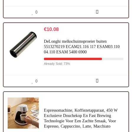
0
€
10.08
DeLonghi melkschuimsproeier buiten
5513270219 ECAM21.116 117 ESAM03.110
04.110 ESAM 5400 6900
Already Sold: 73%
0
Espressomachine, Koffiezetapparaat, 450 W
Exclusieve Douchekop En Fast Brewing
Technologie Voor Een Zachte Smaak, Voor
Espresso, Cappuccino, Latte, Macchiato