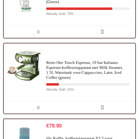
(Groen)
Already Sold: 79%
0
Retro One Touch Espresso, 19 bar Italiaans
Espresso-koffiezetapparaat met Milk Steamer,
1.5L Watertank voor Cappuccino, Latte, Iced
Coffee (groen)
Already Sold: 15%
0
€
79.90
illy Koffie, koffiezetapparaat Y3.3 voor