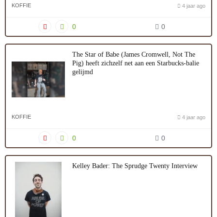
KOFFIE
4 jaar ago
0
0
The Star of Babe (James Cromwell, Not The
Pig) heeft zichzelf net aan een Starbucks-balie
gelijmd
KOFFIE
4 jaar ago
0
0
Kelley Bader: The Sprudge Twenty Interview