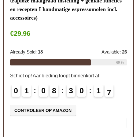
traploze maalgraad instelling + geniale functies
en recepten I handmatige espressomolen incl.
PEUG
accessoires)
inst
le:
16
brui
€
29.96
75 %
€
12
Already Sold:
18
Available:
26
69 %
Alrea
Schiet op! Aanbieding loopt binnenkort af
Schie
0
1
0
8
3
0
1
5
6
0
CONTROLEER OP AMAZON
CO