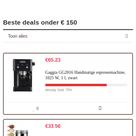
Beste deals onder € 150
Toon alles
€
65.23
Gaggia GG2016 Handmatige espressomachine,
1025 W, 1 l, zwart
Already Sold: 75%
0
€
33.56