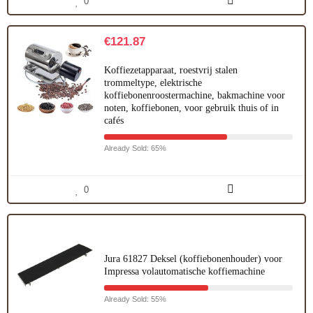
0
€
121.87
Koffiezetapparaat, roestvrij stalen
trommeltype, elektrische
koffiebonenroostermachine, bakmachine voor
noten, koffiebonen, voor gebruik thuis of in
cafés
Already Sold: 65%
0
Jura 61827 Deksel (koffiebonenhouder) voor
Impressa volautomatische koffiemachine
Already Sold: 55%