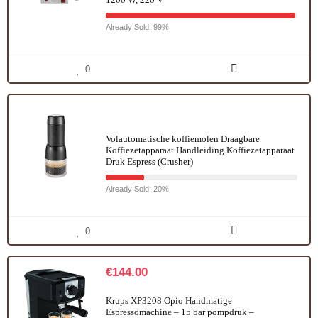
Already Sold: 99%
0
Volautomatische koffiemolen Draagbare
Koffiezetapparaat Handleiding Koffiezetapparaat
Druk Espress (Crusher)
Already Sold: 20%
0
€
144.00
Krups XP3208 Opio Handmatige
Espressomachine – 15 bar pompdruk –