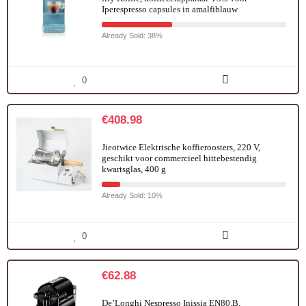
Iperespresso capsules in amalfiblauw
Already Sold: 38%
0
€
408.98
Jieotwice Elektrische koffieroosters, 220 V,
geschikt voor commercieel hittebestendig
kwartsglas, 400 g
Already Sold: 10%
0
€
62.88
De’Longhi Nespresso Inissia EN80.B,