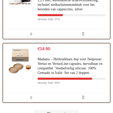
1,25 liter, automatische drukvermindering,
inclusief melkschuimmondstuk voor het
bereiden van cappuccino, zilver
Already Sold: 37%
0
€
14.90
Madama – Herbruikbare dop voor Nespresso
Vertuo en VertuoLine-capsules, hervulbaar en
compatibel. Voedselveilig silicone. 100%
Gemaakt in Italië. Set van 2 doppen.
Already Sold: 80%
0