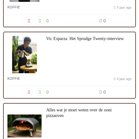
KOFFIE
4 jaar ago
0
0
Vic Esparza: Het Sprudge Twenty-interview
KOFFIE
4 jaar ago
0
0
Alles wat je moet weten over de ooni
pizzaoven