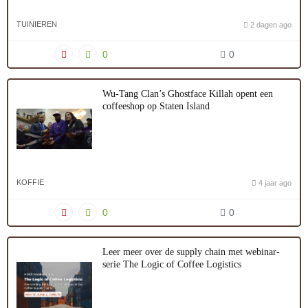
TUINIEREN
2 dagen ago
0
0
Wu-Tang Clan’s Ghostface Killah opent een
coffeeshop op Staten Island
KOFFIE
4 jaar ago
0
0
Leer meer over de supply chain met webinar-
serie The Logic of Coffee Logistics