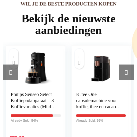
WIL JE DE BESTE PRODUCTEN KOPEN
Bekijk de nieuwste
aanbiedingen
Philips Senseo Select
K-fee One
Koffiepadapparaat – 3
capsulemachine voor
Koffievariaties (Mild,
koffie, thee en cacao,
Sterk, Krachtig) – Zet
compact
1 of 2 Kopjes Tegelijk
koffiezetapparaat, snel
Already Sold: 84%
Already Sold: 99%
A
– 0.9L Waterreservoir
opwarmen,
– Verstelbare tuit –
waterreservoir van 0,8