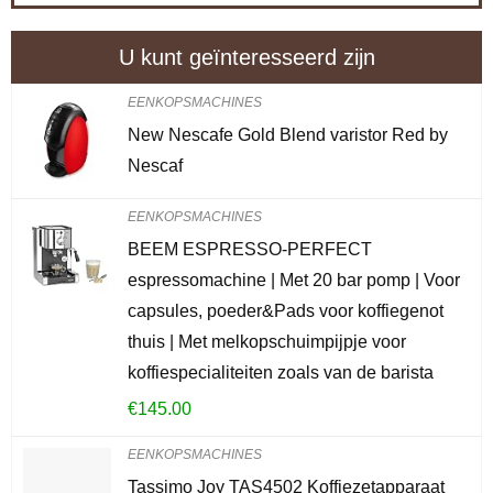
U kunt geïnteresseerd zijn
EENKOPSMACHINES
New Nescafe Gold Blend varistor Red by
Nescaf
EENKOPSMACHINES
BEEM ESPRESSO-PERFECT
espressomachine | Met 20 bar pomp | Voor
capsules, poeder&Pads voor koffiegenot
thuis | Met melkopschuimpijpje voor
koffiespecialiteiten zoals van de barista
€
145.00
EENKOPSMACHINES
Tassimo Joy TAS4502 Koffiezetapparaat