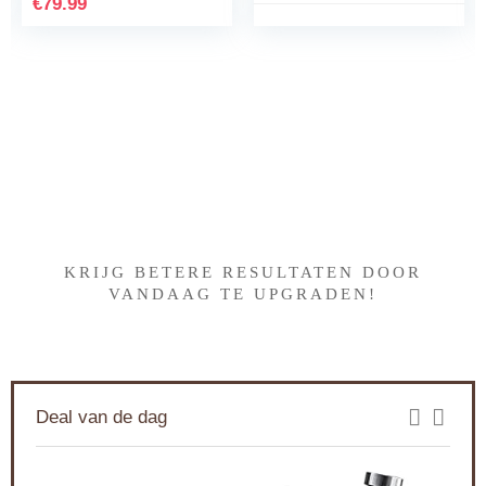
Zwart (CSA240/60)
liter, 19 bar, zwart
€
79.99
koper, Stiftung
Warentest testwinnaar
2023
Iets interessants gevonden
?
KRIJG BETERE RESULTATEN DOOR
VANDAAG TE UPGRADEN!
Deal van de dag