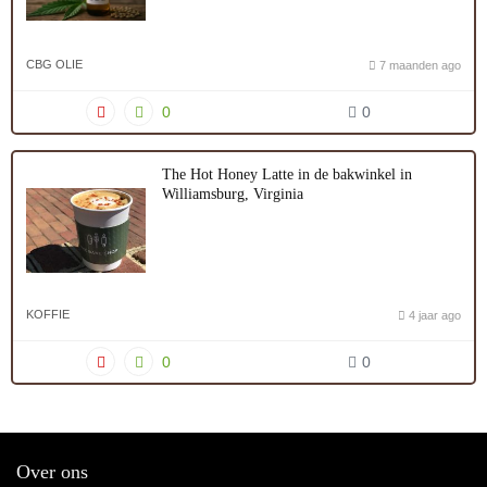
CBG OLIE
7 maanden ago
0
0
The Hot Honey Latte in de bakwinkel in
Williamsburg, Virginia
KOFFIE
4 jaar ago
0
0
Over ons