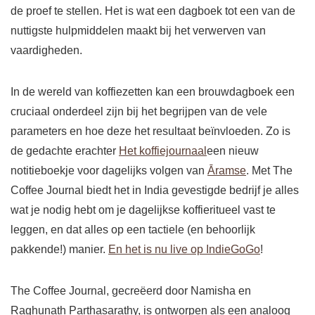
de proef te stellen. Het is wat een dagboek tot een van de
nuttigste hulpmiddelen maakt bij het verwerven van
vaardigheden.
In de wereld van koffiezetten kan een brouwdagboek een
cruciaal onderdeel zijn bij het begrijpen van de vele
parameters en hoe deze het resultaat beïnvloeden. Zo is
de gedachte erachter
Het koffiejournaal
een nieuw
notitieboekje voor dagelijks volgen van
Āramse
. Met The
Coffee Journal biedt het in India gevestigde bedrijf je alles
wat je nodig hebt om je dagelijkse koffieritueel vast te
leggen, en dat alles op een tactiele (en behoorlijk
pakkende!) manier.
En het is nu live op IndieGoGo
!
The Coffee Journal, gecreëerd door Namisha en
Raghunath Parthasarathy, is ontworpen als een analoog