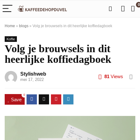
0
Home
»
blogs
»
Volg je brouwsels in dit heerlijke koffiedagboek
Koffie
Volg je brouwsels in dit
heerlijke koffiedagboek
Stylishweb
81
Views
mei 17, 2022
0
Save