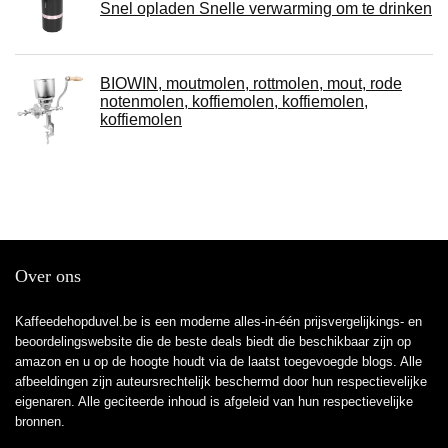
Snel opladen Snelle verwarming om te drinken
BIOWIN, moutmolen, rottmolen, mout, rode
notenmolen, koffiemolen, koffiemolen,
koffiemolen
Over ons
Kaffeedehopduvel.be is een moderne alles-in-één prijsvergelijkings- en
beoordelingswebsite die de beste deals biedt die beschikbaar zijn op
amazon en u op de hoogte houdt via de laatst toegevoegde blogs. Alle
afbeeldingen zijn auteursrechtelijk beschermd door hun respectievelijke
eigenaren. Alle geciteerde inhoud is afgeleid van hun respectievelijke
bronnen.