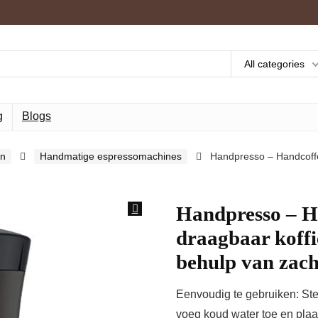
All categories
g
Blogs
en
Handmatige espressomachines
Handpresso – Handcoffe
Handpresso – H
draagbaar koffi
behulp van zach
Eenvoudig te gebruiken: Ste
voeg koud water toe en pla