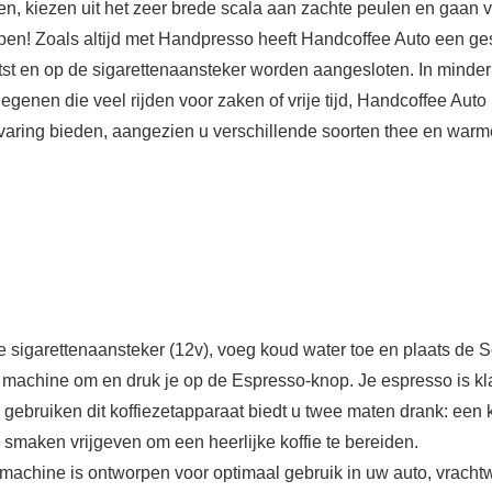
ëren, kiezen uit het zeer brede scala aan zachte peulen en gaan 
appen! Zoals altijd met Handpresso heeft Handcoffee Auto een g
t en op de sigarettenaansteker worden aangesloten. In minder d
 degenen die veel rijden voor zaken of vrije tijd, Handcoffee Auto
ervaring bieden, aangezien u verschillende soorten thee en wa
e sigarettenaansteker (12v), voeg koud water toe en plaats de
e machine om en druk je op de Espresso-knop. Je espresso is kl
ebruiken dit koffiezetapparaat biedt u twee maten drank: een kor
 smaken vrijgeven om een heerlijke koffie te bereiden.
chine is ontworpen voor optimaal gebruik in uw auto, vrachtwa