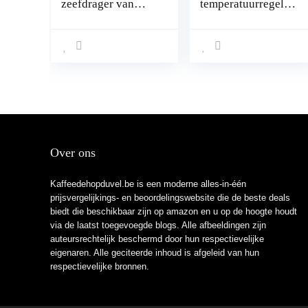
zeefdrager van
temperatuurregelba
roestvrij staal met
re
panarello, 15 bar
koffiebonenbrande
druk, zilver
r Roestvrij staal
met rechthoekige
steun voor braden
Over ons
Kaffeedehopduvel.be is een moderne alles-in-één
prijsvergelijkings- en beoordelingswebsite die de beste deals
biedt die beschikbaar zijn op amazon en u op de hoogte houdt
via de laatst toegevoegde blogs. Alle afbeeldingen zijn
auteursrechtelijk beschermd door hun respectievelijke
eigenaren. Alle geciteerde inhoud is afgeleid van hun
respectievelijke bronnen.