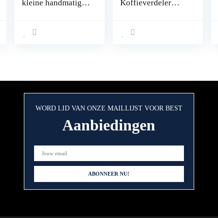
kleine handmatige
Koffieverdeler
koffiebrander
Dubbelzijdige
Roestvrijstalen
Koffie-Leveller
huishouden voor
Professionele
het roosteren van
Espresso
koffiebonen
Handstampers (53
Mm)
WORD LID VAN ONZE MAILLIJST VOOR BEST
Aanbiedingen