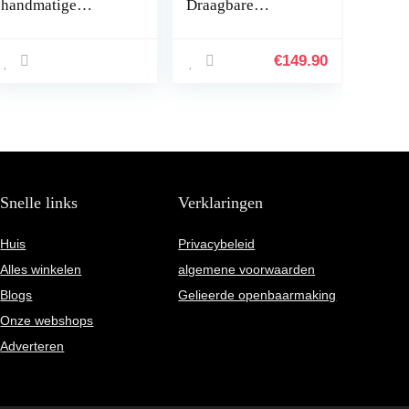
handmatige
Draagbare
koffiemolen retro
Espressomachine
hand koffiemolen
met Beschermhoes,
opslag compact
Koffiemachine op
€
149.90
formaat met kleine
Professioneel
lade hand
Niveau,
crankmolen voor
Compatibele
thuis kantoor
Ultrafijne Maling,
reizen
Reiskoffiezetappar
aat, Handmatig
Bediend
Snelle links
Verklaringen
Huis
Privacybeleid
Alles winkelen
algemene voorwaarden
Blogs
Gelieerde openbaarmaking
Onze webshops
Adverteren