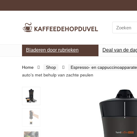
Search
for:
Bladeren door rubrieken
Deal van de da
Home
Shop
Espresso- en cappuccinoapparat
auto’s met behulp van zachte peulen