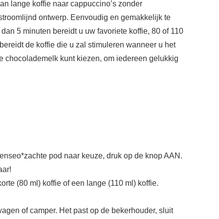
van lange koffie naar cappuccino’s zonder
estroomlijnd ontwerp. Eenvoudig en gemakkelijk te
an 5 minuten bereidt u uw favoriete koffie, 80 of 110
 bereidt de koffie die u zal stimuleren wanneer u het
rme chocolademelk kunt kiezen, om iedereen gelukkig
 Senseo*zachte pod naar keuze, druk op de knop AAN.
aar!
te (80 ml) koffie of een lange (110 ml) koffie.
gen of camper. Het past op de bekerhouder, sluit