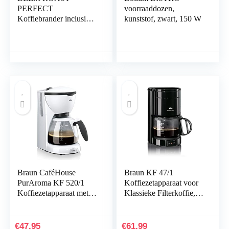
PERFECT
voorraaddozen,
Koffiebrander inclusief
kunststof, zwart, 150 W
hoogwaardig 200 g
onbewerkte koffie
Brasil (Gans Boon
ongeroosterd) | 2
roostergraden instelbaar
| intervalroostering
[roestvrij staal,
borosilicaatglas]
Braun CaféHouse
Braun KF 47/1
PurAroma KF 520/1
Koffiezetapparaat voor
Koffiezetapparaat met
Klassieke Filterkoffie,
Glazen Aroma Kan
Aromatische Koffie
voor 10 Kopjes Koffie,
Dankzij Optibrew-
OptiBrew-Technologie,
Systeem, Druppelstop,
€
47.95
€
61.99