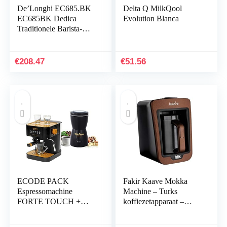
De’Longhi EC685.BK
Delta Q MilkQool
EC685BK Dedica
Evolution Blanca
Traditionele Barista-
Pomp
Espressomachine,20 x
35 x 38 cm, Zwart
€
208.47
€
51.56
ECODE PACK
Fakir Kaave Mokka
Espressomachine
Machine – Turks
FORTE TOUCH +
koffiezetapparaat –
FORTE GRINDER
Turks kahve makinesi –
Elektrische molen.
Turkse koffiemaker –