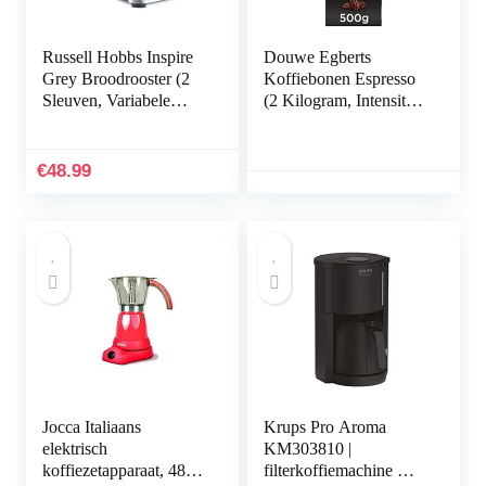
Russell Hobbs Inspire
Douwe Egberts
Grey Broodrooster (2
Koffiebonen Espresso
Sleuven, Variabele
(2 Kilogram, Intensiteit
Bruiningsgraad,
09/09, Dark Roast
Ontdooien, Opwarmen,
Koffie), 4 x 500 Gram
Annuleren,
€
48.99
Gemakkelijk
Reinigbaa) 24373-56
Jocca Italiaans
Krups Pro Aroma
elektrisch
KM303810 |
koffiezetapparaat, 480
filterkoffiemachine met