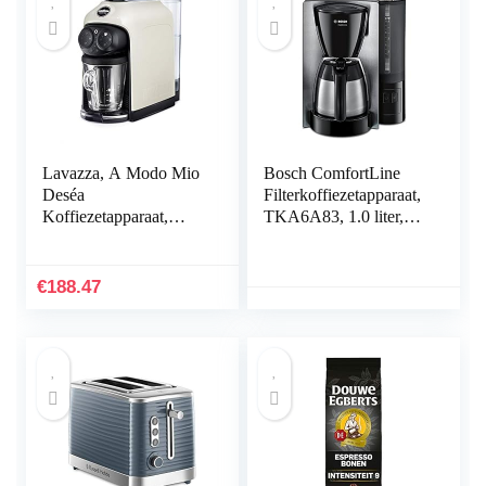
Lavazza, A Modo Mio
Bosch ComfortLine
Deséa
Filterkoffiezetapparaat,
Koffiezetapparaat,
TKA6A83, 1.0 liter,
compatibel met A
Zwart.
Modo Mio capsules,
touch-interface,
€
188.47
signaalton,
automatische
uitschakeling,
vaatwasmachinebesten
dige accessoires, 1500
W, 220-240 V,