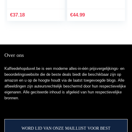
W
inhoud van 1 liter | met
thermosfles | 800 watt |
voor 10-15 kopjes
€
37.18
€
44.99
koffie | zwart
Over ons
Kaffeedehopduvel.be is een moderne alles-in-één prijsvergelijkings- en
beoordelingswebsite die de beste deals biedt die beschikbaar zijn op
amazon en u op de hoogte houdt via de laatst toegevoegde blogs. Alle
afbeeldingen zijn auteursrechtelijk beschermd door hun respectievelijke
eigenaren. Alle geciteerde inhoud is afgeleid van hun respectievelijke
bronnen.
WORD LID VAN ONZE MAILLIJST VOOR BEST