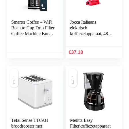
Smarter Coffee – WiFi
Jocca Italiaans
Bean to Cup Drip Filter
elektrisch
Coffee Machine Burr
koffiezetapparaat, 480
Grinder Anti-Drop
W
1.5L Carafe Keep
Warm Black, grey,
€
37.18
white panels LED
display Smart App
Remote Brew (2020
2nd Generation) EU
Tefal Sense TT6931
Melitta Easy
broodrooster met
Filterkoffiezetapparaat