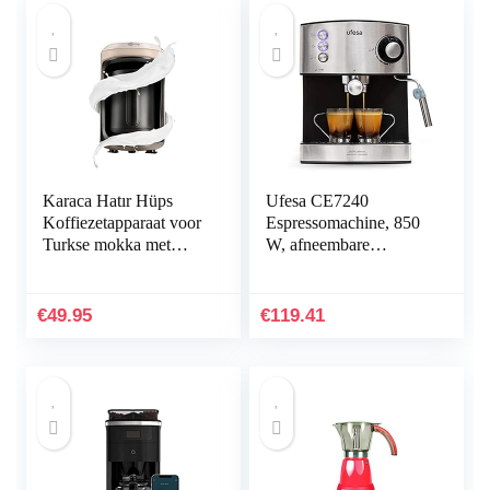
Karaca Hatır Hüps
Ufesa CE7240
Koffiezetapparaat voor
Espressomachine, 850
Turkse mokka met
W, afneembare
melk, beige,
container 1,6 l, 20 bar,
melkverwarmingsmach
2
ine, Turkse traditionele
gebruiksmogelijkheden
€
49.95
€
119.41
koffiemachine voor
, koffiepad of
instantkoffie met melk
koffiezetapparaat,
verstelbare verstuiver,
zwart/zilver,Ce7240
Inox