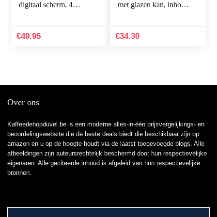
digitaal scherm, 4
met glazen kan, inhoud
speciale functies met
10 kopjes (125 ml),
aanraaktoetsen:
zwart
stop/opwarmen/ontdooi
€
49.95
€
34.30
en/bruiningsgraad,
Extra hoge lift,
Uitneembare
kruimellade, 2 sleuven
Over ons
Kaffeedehopduvel.be is een moderne alles-in-één prijsvergelijkings- en
beoordelingswebsite die de beste deals biedt die beschikbaar zijn op
amazon en u op de hoogte houdt via de laatst toegevoegde blogs. Alle
afbeeldingen zijn auteursrechtelijk beschermd door hun respectievelijke
eigenaren. Alle geciteerde inhoud is afgeleid van hun respectievelijke
bronnen.