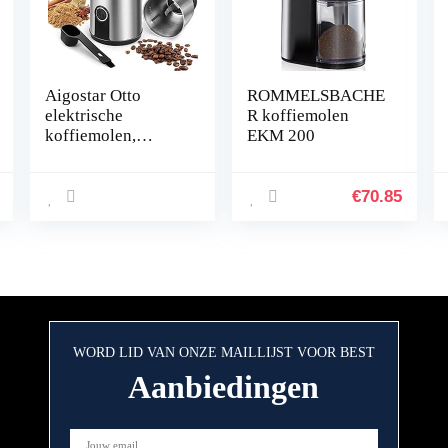
Aigostar Otto
ROMMELSBACHE
elektrische
R koffiemolen
koffiemolen,
EKM 200
kruidenmolen,
granen en zaden,
0% BPA. 25000
€
70.85
omw/min, 200 W,
capaciteit 75 g,
messen van
roestvrij staal,
afneembare kom en
maatlepel
WORD LID VAN ONZE MAILLIJST VOOR BEST
Aanbiedingen