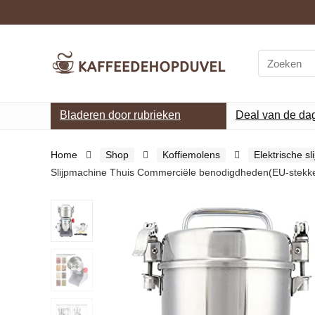
Search
for:
Bladeren door rubrieken
Deal van de da
Home
Shop
Koffiemolens
Elektrische s
Slijpmachine Thuis Commerciële benodigdheden(EU-stekk