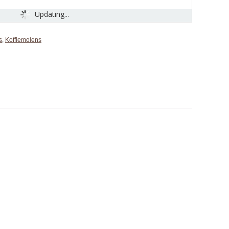
Updating...
s
,
Koffiemolens