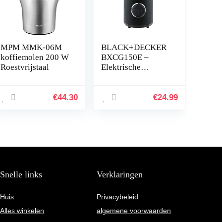
MPM MMK-06M
BLACK+DECKER
koffiemolen 200 W
BXCG150E –
Roestvrijstaal
Elektrische
Koffiemolen 150W
| Bonenreservoir
50g |
€
44.30
€
24.99
Roestvrijstalen
Lemmers &
Reservoir | Fijne
Maalgraad |
Snoeropslag | Zwart
Snelle links
Verklaringen
Huis
Privacybeleid
Alles winkelen
algemene voorwaarden