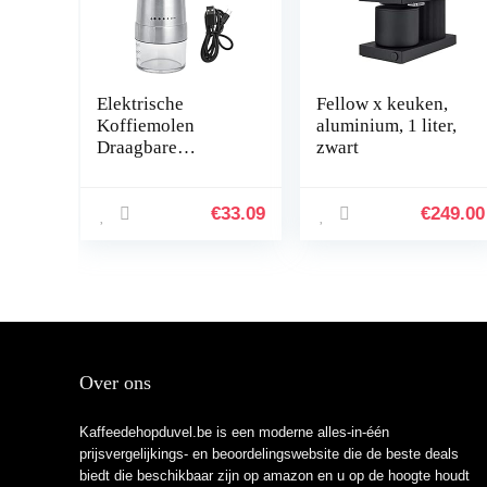
Elektrische
Fellow x keuken,
Koffiemolen
aluminium, 1 liter,
Draagbare
zwart
Automatische Burr
Mill Koffiemolen
Rvs Koffieboon
€
33.09
€
249.00
Grinder & Spice
Grinder voor
Keuken Coffee
Shop
huishoudelijke
apparaten
Over ons
Kaffeedehopduvel.be is een moderne alles-in-één
prijsvergelijkings- en beoordelingswebsite die de beste deals
biedt die beschikbaar zijn op amazon en u op de hoogte houdt