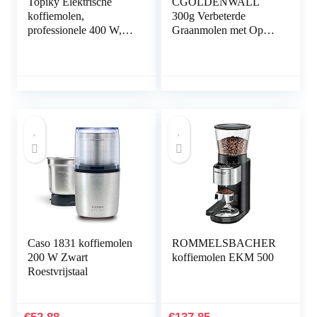
Topiky Elektrische
CGOLDENWALL
koffiemolen,
300g Verbeterde
professionele 400 W, 3
Graanmolen met Open-
ounces elektrische
Deksel-Stop Uniek
koffiemolen, molen
Veiligheidsontwerp
machine, instelbare
Elektrische Molen Voor
maalgraad met
Droog Materiaal Zoals
roestvrijstalen lemmet
Kruiden/Graan/Specerij
voor bonen, noten,
en/Peper met Duitse
zaden, kruiden,
Handleiding
specerijen
Caso 1831 koffiemolen
ROMMELSBACHER
200 W Zwart
koffiemolen EKM 500
Roestvrijstaal