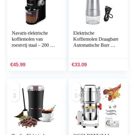
Navaris elektrische
Elektrische
koffiemolen van
Koffiemolen Draagbare
roestvrij staal – 200 W
Automatische Burr Mill
– Professionele molen
Koffiemolen Rvs
voor 14 kopjes –
Koffieboon Grinder &
Bonenmaler met 18
Spice Grinder voor
€
45.99
€
33.09
maalgraden – Zwart
Keuken Coffee Shop
huishoudelijke
apparaten