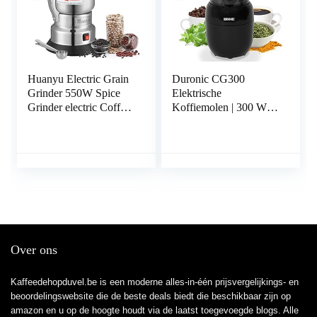
Huanyu Electric Grain
Duronic CG300
Grinder 550W Spice
Elektrische
Grinder electric Coffee
Koffiemolen | 300 W |
Grinder Portable
100 gram inhoud |
Grinder for coffee
Bonenmaler met RVS
beans spices pepper
mes | Notenmaler
seasoning nuts
Kruidenmolen
medicine
Specerijenmolen | Mini
Wet & Dry Blender |
Voor Zelfgemaakte
Babyvoeding
Over ons
Kaffeedehopduvel.be is een moderne alles-in-één prijsvergelijkings- en
beoordelingswebsite die de beste deals biedt die beschikbaar zijn op
amazon en u op de hoogte houdt via de laatst toegevoegde blogs. Alle