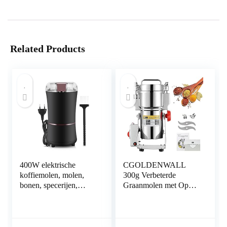
Related Products
400W elektrische
CGOLDENWALL
koffiemolen, molen,
300g Verbeterde
bonen, specerijen,
Graanmolen met Open-
noten, slijpmachine met
Deksel-Stop Uniek
roestvrijstalen lemmet,
Veiligheidsontwerp
EU-stekker, 220 V
Elektrische Molen Voor
(zwart)
Droog Materiaal Zoals