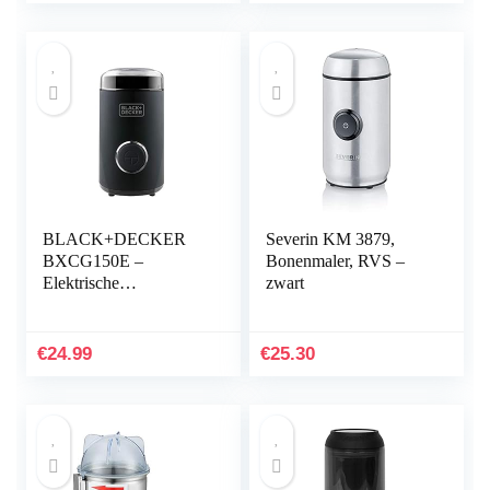
Kruiden/Graan/Specerij
en/Peper met Duitse
Handleiding
BLACK+DECKER
Severin KM 3879,
BXCG150E –
Bonenmaler, RVS –
Elektrische
zwart
Koffiemolen 150W |
Bonenreservoir 50g |
Roestvrijstalen
€
24.99
€
25.30
Lemmers & Reservoir |
Fijne Maalgraad |
Snoeropslag | Zwart