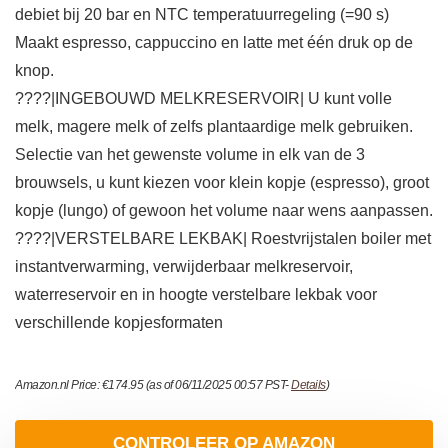
debiet bij 20 bar en NTC temperatuurregeling (=90 s)
Maakt espresso, cappuccino en latte met één druk op de
knop.
????|INGEBOUWD MELKRESERVOIR| U kunt volle
melk, magere melk of zelfs plantaardige melk gebruiken.
Selectie van het gewenste volume in elk van de 3
brouwsels, u kunt kiezen voor klein kopje (espresso), groot
kopje (lungo) of gewoon het volume naar wens aanpassen.
????|VERSTELBARE LEKBAK| Roestvrijstalen boiler met
instantverwarming, verwijderbaar melkreservoir,
waterreservoir en in hoogte verstelbare lekbak voor
verschillende kopjesformaten
Amazon.nl Price:
€
174.95
(as of 06/11/2025 00:57 PST-
Details
)
CONTROLEER OP AMAZON