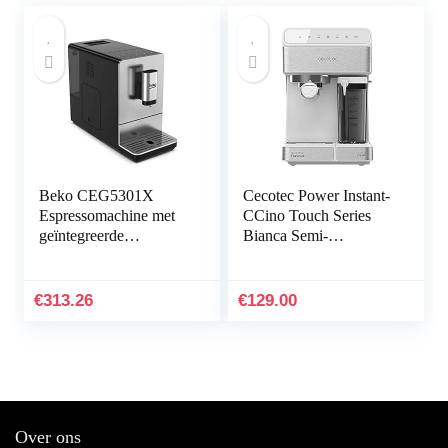
koffieautomaat Balay
Gag. Precies Neff
Thermador
Beko CEG5301X
Cecotec Power Instant-
Espressomachine met
CCino Touch Series
geïntegreerde
Bianca Semi-
koffiemolen van
automatisch
roestvrij staal
koffiezetapparaat,
melktank,
€
313.26
€
129.00
aanraakbedieningspane
el, 20 bar druk,
thermoblock, 1350 W,
roestvrij staal, wit
Over ons