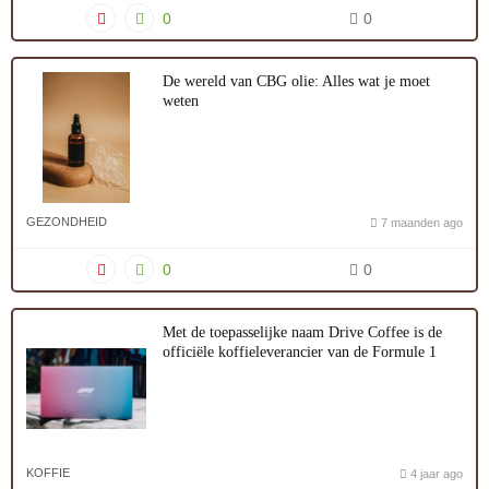
0
0
De wereld van CBG olie: Alles wat je moet
weten
GEZONDHEID
7 maanden ago
0
0
Met de toepasselijke naam Drive Coffee is de
officiële koffieleverancier van de Formule 1
KOFFIE
4 jaar ago