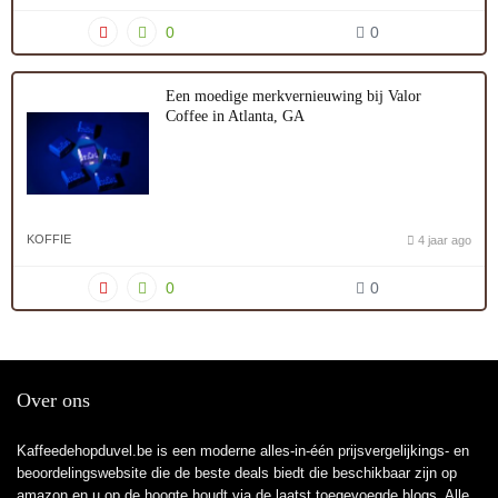
0
0
Een moedige merkvernieuwing bij Valor
Coffee in Atlanta, GA
KOFFIE
4 jaar ago
0
0
Over ons
Kaffeedehopduvel.be is een moderne alles-in-één prijsvergelijkings- en
beoordelingswebsite die de beste deals biedt die beschikbaar zijn op
amazon en u op de hoogte houdt via de laatst toegevoegde blogs. Alle