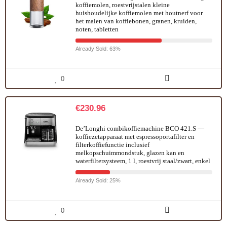
koffiemolen, roestvrijstalen kleine
huishoudelijke koffiemolen met houtnerf voor
het malen van koffiebonen, granen, kruiden,
noten, tabletten
Already Sold: 63%
0
€
230.96
De’Longhi combikoffiemachine BCO 421.S —
koffiezetapparaat met espressoportafilter en
filterkoffiefunctie inclusief
melkopschuimmondstuk, glazen kan en
waterfiltersysteem, 1 l, roestvrij staal/zwart, enkel
Already Sold: 25%
0