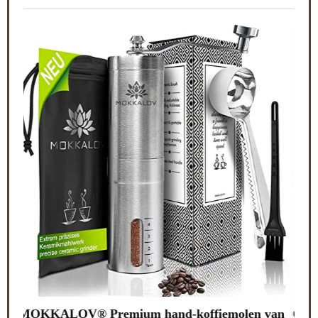
Lali
van