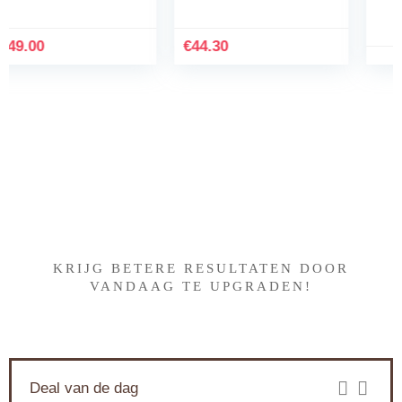
Koffie van de capsule
machine klein Drank
Machine
€
44.30
Iets interessants gevonden
?
KRIJG BETERE RESULTATEN DOOR
VANDAAG TE UPGRADEN!
Deal van de dag