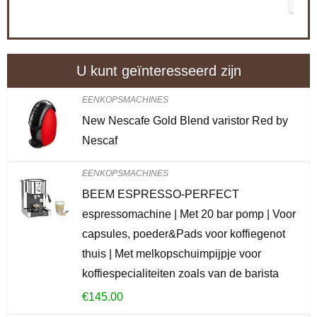
CONTROLEER OP AMAZON
U kunt geïnteresseerd zijn
EENKOPSMACHINES
New Nescafe Gold Blend varistor Red by
Nescaf
EENKOPSMACHINES
BEEM ESPRESSO-PERFECT
espressomachine | Met 20 bar pomp | Voor
capsules, poeder&Pads voor koffiegenot
thuis | Met melkopschuimpijpje voor
koffiespecialiteiten zoals van de barista
€
145.00