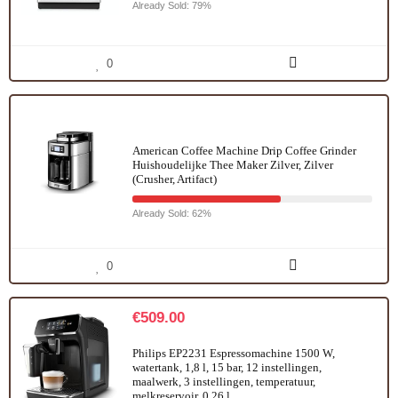
Already Sold: 79%
0
American Coffee Machine Drip Coffee Grinder
Huishoudelijke Thee Maker Zilver, Zilver
(Crusher, Artifact)
Already Sold: 62%
0
€
509.00
Philips EP2231 Espressomachine 1500 W,
watertank, 1,8 l, 15 bar, 12 instellingen,
maalwerk, 3 instellingen, temperatuur,
melkreservoir, 0,26 l