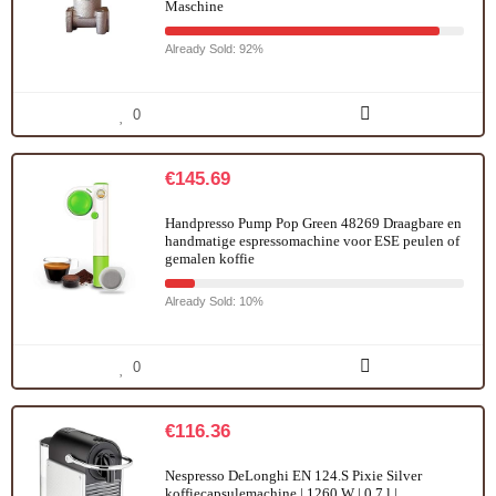
Maschine
Already Sold: 92%
0
€
145.69
Handpresso Pump Pop Green 48269 Draagbare en
handmatige espressomachine voor ESE peulen of
gemalen koffie
Already Sold: 10%
0
€
116.36
Nespresso DeLonghi EN 124.S Pixie Silver
koffiecapsulemachine | 1260 W | 0,7 l |