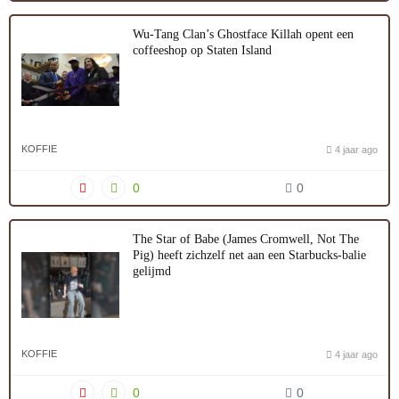
Wu-Tang Clan’s Ghostface Killah opent een
coffeeshop op Staten Island
KOFFIE
4 jaar ago
0
0
The Star of Babe (James Cromwell, Not The
Pig) heeft zichzelf net aan een Starbucks-balie
gelijmd
KOFFIE
4 jaar ago
0
0