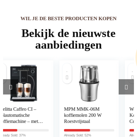
WIL JE DE BESTE PRODUCTEN KOPEN
Bekijk de nieuwste
aanbiedingen
MPM MMK-06M
WSAND Capsule
koffiemolen 200 W
Koffiezetapparaat
Roestvrijstaal
Consumer &
Commercial
Volautomatische Fast
Already Sold: 52%
Already Sold: 87%