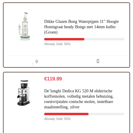
Dikke Glazen Bong Waterpijpen 11″ Hoogte
Honingraat heady Bongs met 14mm kulho
(Groen)
Already Sold: 50%
0
€
119.89
De’longhi Dedica KG 520.M elektrische
koffiemolen, volledig metalen behuizing,
roestvrijstalen conische molen, instelbare
maalinstelling, zilver
Already Sold: 55%