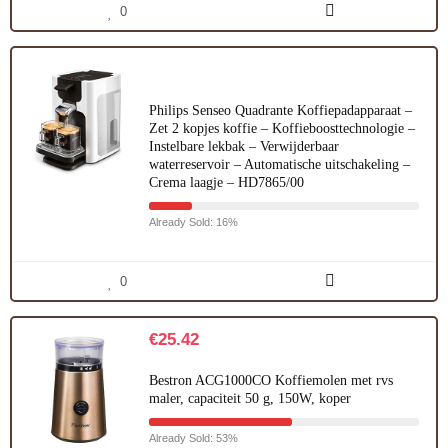
0
Philips Senseo Quadrante Koffiepadapparaat –
Zet 2 kopjes koffie – Koffieboosttechnologie –
Instelbare lekbak – Verwijderbaar
waterreservoir – Automatische uitschakeling –
Crema laagje – HD7865/00
Already Sold: 16%
0
€
25.42
Bestron ACG1000CO Koffiemolen met rvs
maler, capaciteit 50 g, 150W, koper
Already Sold: 53%