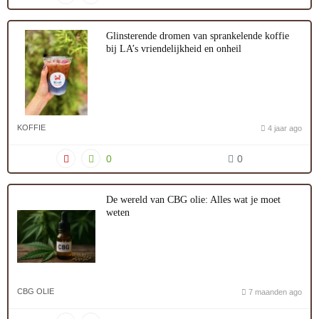
Glinsterende dromen van sprankelende koffie
bij LA’s vriendelijkheid en onheil
KOFFIE
4 jaar ago
0
0
De wereld van CBG olie: Alles wat je moet
weten
CBG OLIE
7 maanden ago