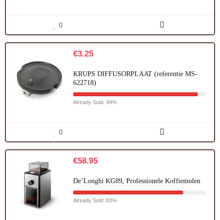
0
€
3.25
KRUPS DIFFUSORPLAAT (referentie MS-
622718)
Already Sold: 94%
0
€
58.95
De’Longhi KG89, Professionele Koffiemolen
Already Sold: 83%