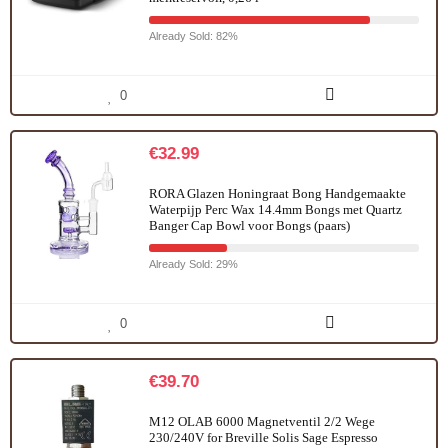
Already Sold: 82%
0
€
32.99
RORA Glazen Honingraat Bong Handgemaakte
Waterpijp Perc Wax 14.4mm Bongs met Quartz
Banger Cap Bowl voor Bongs (paars)
Already Sold: 29%
0
€
39.70
M12 OLAB 6000 Magnetventil 2/2 Wege
230/240V for Breville Solis Sage Espresso