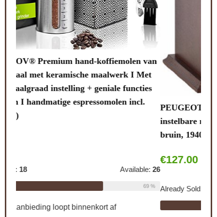
Lali
van
note
et
stal
ies
.
PEUGEOT Handmatige koffiemolen Brésil met
Alre
instelbare maalwerk, hoogte: 21 cm, hout/staal,
bruin, 19401765, donkerbruin gebeitst
Schi
€
127.00
le:
26
0
69 %
Already Sold:
21
Available:
31
CO
68 %