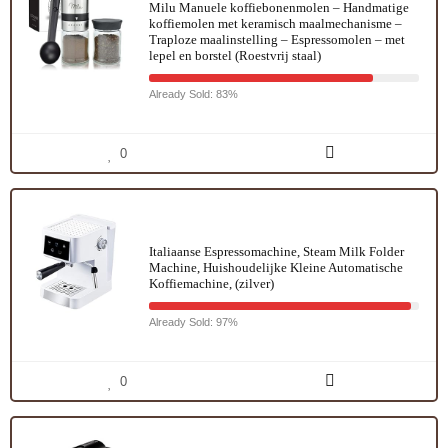
Milu Manuele koffiebonenmolen – Handmatige
koffiemolen met keramisch maalmechanisme –
Traploze maalinstelling – Espressomolen – met
lepel en borstel (Roestvrij staal)
Already Sold: 83%
0
Italiaanse Espressomachine, Steam Milk Folder
Machine, Huishoudelijke Kleine Automatische
Koffiemachine, (zilver)
Already Sold: 97%
0