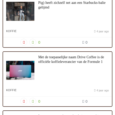
Pig) heeft zichzelf net aan een Starbucks-balie
gelijmd
KOFFIE
4 jaar ago
0
0
Met de toepasselijke naam Drive Coffee is de
officiële koffieleverancier van de Formule 1
KOFFIE
4 jaar ago
0
0