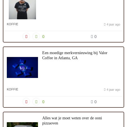
KOFFIE
4 jaar ago
0
0
Een moedige merkvernieuwing bij Valor
Coffee in Atlanta, GA
KOFFIE
4 jaar ago
0
0
Alles wat je moet weten over de ooni
pizzaoven