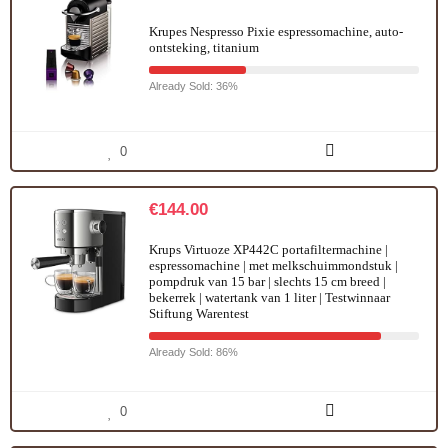
Krupes Nespresso Pixie espressomachine, auto-
ontsteking, titanium
Already Sold: 36%
0
€
144.00
Krups Virtuoze XP442C portafiltermachine |
espressomachine | met melkschuimmondstuk |
pompdruk van 15 bar | slechts 15 cm breed |
bekerrek | watertank van 1 liter | Testwinnaar
Stiftung Warentest
Already Sold: 86%
0