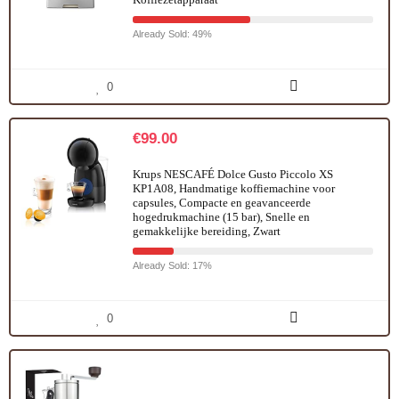
Already Sold: 49%
0
€
99.00
Krups NESCAFÉ Dolce Gusto Piccolo XS
KP1A08, Handmatige koffiemachine voor
capsules, Compacte en geavanceerde
hogedrukmachine (15 bar), Snelle en
gemakkelijke bereiding, Zwart
Already Sold: 17%
0