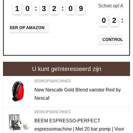
Schiet op! Aanbieding loopt binnenkort af
0
2
1
0
3
2
0
8
9
CONTROLEER OP AMAZON
U kunt geïnteresseerd zijn
EENKOPSMACHINES
New Nescafe Gold Blend varistor Red by
Nescaf
EENKOPSMACHINES
BEEM ESPRESSO-PERFECT
espressomachine | Met 20 bar pomp | Voor