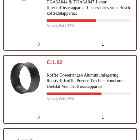
TKA6A044 & TKA6A047 I voor
filterkoffiezetapparaat I accessoires voor Bosch
koffiezetapparaat
Already Sold: 59%
0
€
11.82
Koffie Doseerringen Aluminiumlegering
Roestvrij Koffie Poeder Trechter Voorkomen
Diefstal Voor Koffiezetapparaat
Already Sold: 65%
0