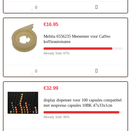
0
€
16.95
Melitta 6556235 Meenemer voor Caffeo
koffieautomaten
Already Sold: 87%
0
€
32.99
display dispenser voor 100 capsules compatibel
met nespresso capsules 10BK 47x33x1cm
Already Sold: 96%