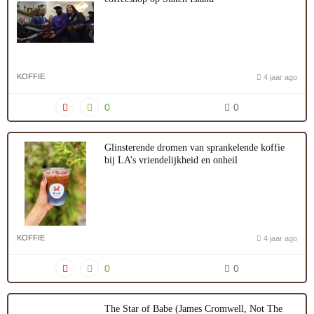
KOFFIE
4 jaar ago
0
0
Glinsterende dromen van sprankelende koffie
bij LA’s vriendelijkheid en onheil
KOFFIE
4 jaar ago
0
0
The Star of Babe (James Cromwell, Not The