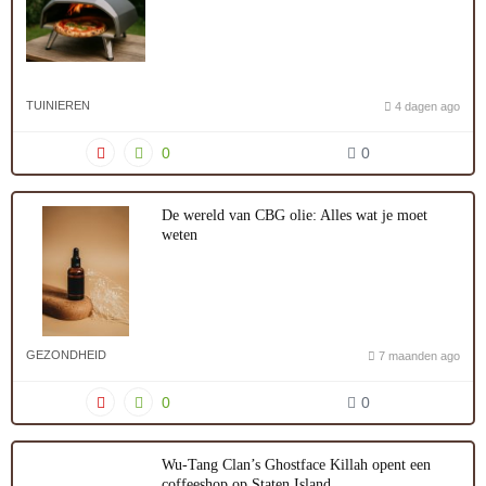
TUINIEREN
4 dagen ago
0
0
De wereld van CBG olie: Alles wat je moet
weten
GEZONDHEID
7 maanden ago
0
0
Wu-Tang Clan’s Ghostface Killah opent een
coffeeshop op Staten Island