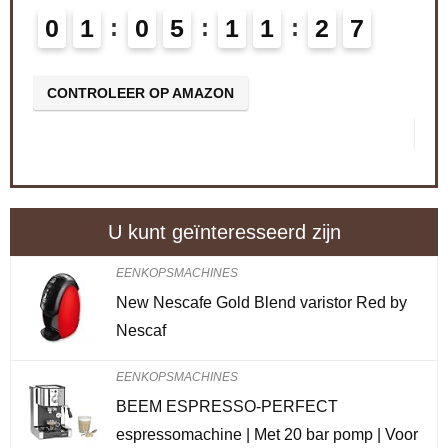
Schiet op! Aanbieding loopt binnenkort af
6
0
2
0
5
1
1
2
6
CONTROLEER OP AMAZON
U kunt geïnteresseerd zijn
EENKOPSMACHINES
New Nescafe Gold Blend varistor Red by
Nescaf
EENKOPSMACHINES
BEEM ESPRESSO-PERFECT
espressomachine | Met 20 bar pomp | Voor