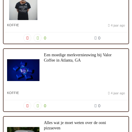
KOFFIE
4 jaar ago
0
0
Een moedige merkvernieuwing bij Valor
Coffee in Atlanta, GA
KOFFIE
4 jaar ago
0
0
Alles wat je moet weten over de ooni
pizzaoven