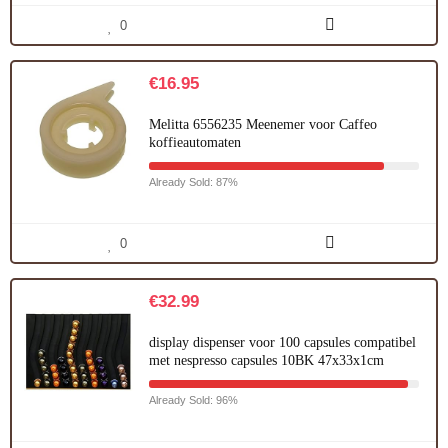
0
€
16.95
Melitta 6556235 Meenemer voor Caffeo
koffieautomaten
Already Sold: 87%
0
€
32.99
display dispenser voor 100 capsules compatibel
met nespresso capsules 10BK 47x33x1cm
Already Sold: 96%