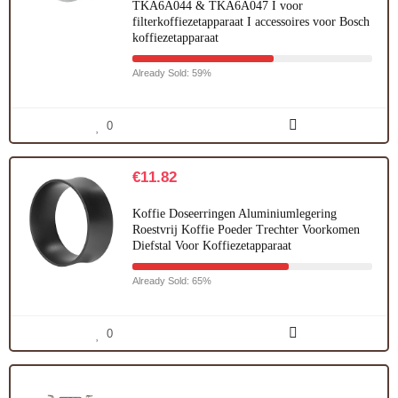
TKA6A044 & TKA6A047 I voor
filterkoffiezetapparaat I accessoires voor Bosch
koffiezetapparaat
Already Sold: 59%
0
€
11.82
Koffie Doseerringen Aluminiumlegering
Roestvrij Koffie Poeder Trechter Voorkomen
Diefstal Voor Koffiezetapparaat
Already Sold: 65%
0