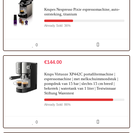
Krupes Nespresso Pixie espressomachine, auto-
ontsteking, titanium
Already Sold: 36%
0
€
144.00
Krups Virtuoze XP442C portafiltermachine |
espressomachine | met melkschuimmondstuk |
pompdruk van 15 bar | slechts 15 cm breed |
bekerrek | watertank van 1 liter | Testwinnaar
Stiftung Warentest
Already Sold: 86%
0