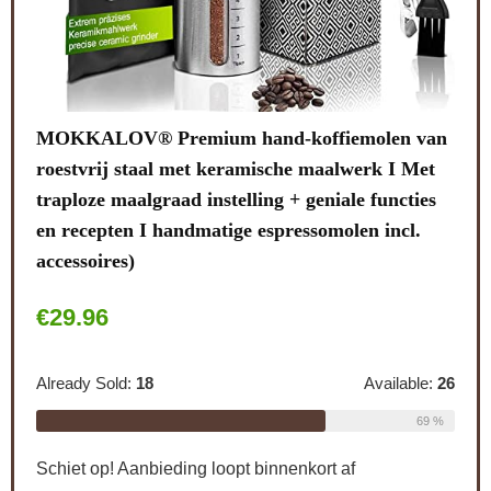
L
n van
n
I Met
s
cties
cl.
PEUGEOT Handmatige koffiemolen Brésil met
A
instelbare maalwerk, hoogte: 21 cm, hout/staal,
bruin, 19401765, donkerbruin gebeitst
S
€
127.00
lable:
26
69 %
Already Sold:
21
Available:
31
68 %