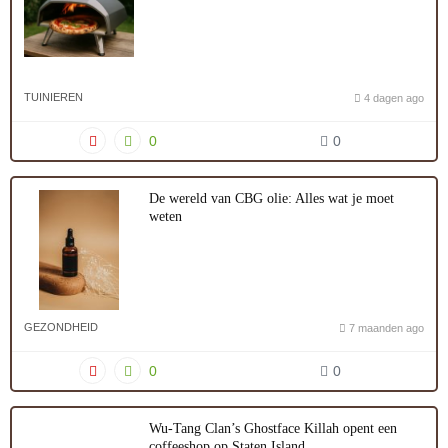
TUINIEREN
4 dagen ago
0
0
De wereld van CBG olie: Alles wat je moet
weten
GEZONDHEID
7 maanden ago
0
0
Wu-Tang Clan’s Ghostface Killah opent een
coffeeshop op Staten Island