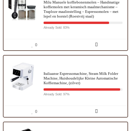
Milu Manuele koffiebonenmolen – Handmatige
koffiemolen met keramisch maalmechanisme –
Traploze maalinstelling – Espressomolen – met
lepel en borstel (Roestvrij staal)
Already Sold: 83%
0
Italiaanse Espressomachine, Steam Milk Folder
Machine, Huishoudelijke Kleine Automatische
Koffiemachine, (zilver)
Already Sold: 97%
0