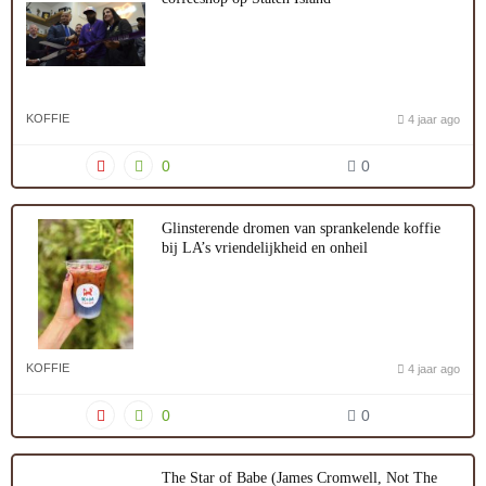
KOFFIE
4 jaar ago
0
0
Glinsterende dromen van sprankelende koffie
bij LA’s vriendelijkheid en onheil
KOFFIE
4 jaar ago
0
0
The Star of Babe (James Cromwell, Not The