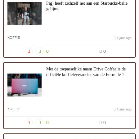
Pig) heeft zichzelf net aan een Starbucks-balie
gelijmd
KOFFIE
4 jaar ago
0
0
Met de toepasselijke naam Drive Coffee is de
officiële koffieleverancier van de Formule 1
KOFFIE
4 jaar ago
0
0