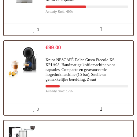
Already Sold: 49%
0
€
99.00
Krups NESCAFÉ Dolce Gusto Piccolo XS
KP1A08, Handmatige koffiemachine voor
capsules, Compacte en geavanceerde
hogedrukmachine (15 bar), Snelle en
gemakkelijke bereiding, Zwart
Already Sold: 17%
0