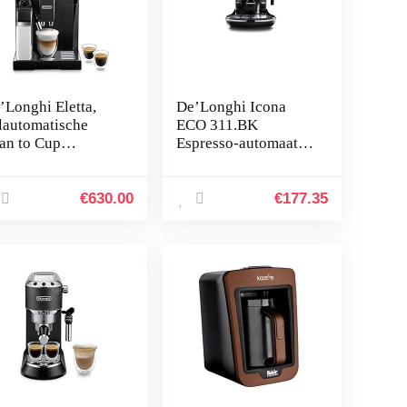
’Longhi Eletta,
De’Longhi Icona
lautomatische
ECO 311.BK
an to Cup
Espresso-automaat,
ffiemachine,
15 bar
ppuccino en
pressomachine,
€
630.00
€
177.35
AM 44.660,B,
art