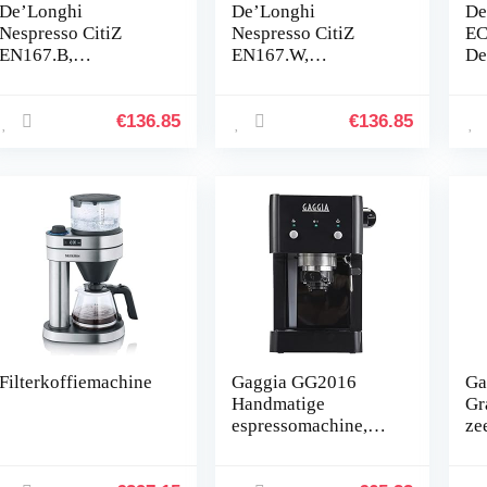
De’Longhi
De’Longhi
De
Nespresso CitiZ
Nespresso CitiZ
EC
EN167.B,
EN167.W,
De
Automatische
Automatische
Ba
Koffiemachine,
Koffiemachine,
Es
Capsule
Capsule
x 
€
136.85
€
136.85
Koffiemachine voor
Koffiemachine voor
Één Kopje, Compact
Één Kopje, Compact
Ontwerp, 2
Ontwerp, 2
Kopmaten,
Kopmaten,
Welkomstset
Welkomstset
Inclusief, 19 Bar
Inclusief, 19 Bar
Druk, Black
Druk, White
Filterkoffiemachine
Gaggia GG2016
Ga
Handmatige
Gr
espressomachine,
ze
1025 W, 1 l, zwart
roe
pa