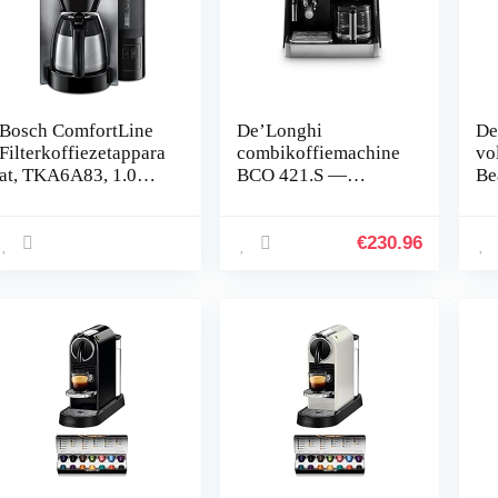
Bosch ComfortLine
De’Longhi
De
Filterkoffiezetappara
combikoffiemachine
vo
at, TKA6A83, 1.0
BCO 421.S —
Be
liter, Zwart.
koffiezetapparaat
ko
met
ca
espressoportafilter
es
€
230.96
en filterkoffiefunctie
EC
inclusief
zw
melkopschuimmonds
tuk, glazen kan en
waterfiltersysteem, 1
l, roestvrij
staal/zwart, enkel