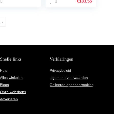
uk, zilver
wafels, 1025 W, 1 l,
€
183.55
zwart/zilver
→
Snelle links
Verklaringen
Huis
Privacybeleid
Alles winkelen
algemene voorwaarden
Blogs
Gelieerde openbaarmaking
Onze webshops
Adverteren