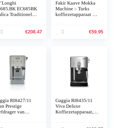
’Longhi
Fakir Kaave Mokka
685.BK EC685BK
Machine – Turks
dica Traditionele
koffiezetapparaat –
rista-Pomp
Turks kahve
pressomachine,20
makinesi – Turkse
35 x 38 cm, Zwart
koffiemaker – Turkse
€
208.47
€
59.95
koffie – Turkse
koffie – Turkse
koffiemachine –
koffiezetapparaat 4
kopjes
ggia RI8427/11
Gaggia RI8435/11
an Prestige
Viva Deluxe
efdrager van
Koffiezetapparaat,
stvrij staal met
espresso, handmatig,
narello, 15 bar
voor gemalen en