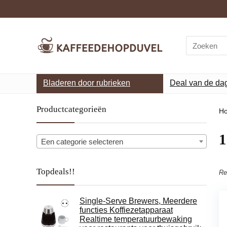
Search
for:
Bladeren door rubrieken
Deal van de da
Productcategorieën
H
‎
Een categorie selecteren
Topdeals!!
Re
Single-Serve Brewers, Meerdere
functies Koffiezetapparaat
Realtime temperatuurbewaking