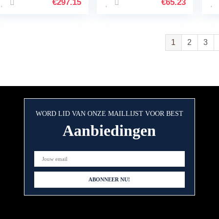
dr
€
297.15
€
65.23
1
2
3
WORD LID VAN ONZE MAILLIJST VOOR BEST
Aanbiedingen