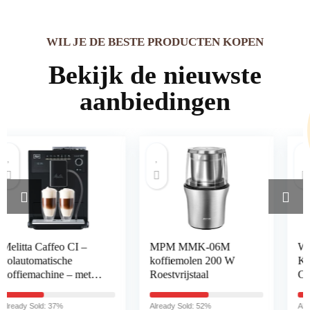
WIL JE DE BESTE PRODUCTEN KOPEN
Bekijk de nieuwste
aanbiedingen
MPM MMK-06M
WSAND Capsule
koffiemolen 200 W
Koffiezetapparaat
Roestvrijstaal
Consumer &
Commercial
Volautomatische Fast
Already Sold: 52%
Already Sold: 87%