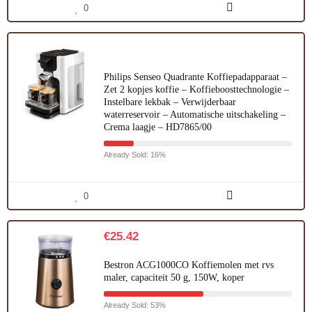
0
Philips Senseo Quadrante Koffiepadapparaat –
Zet 2 kopjes koffie – Koffieboosttechnologie –
Instelbare lekbak – Verwijderbaar
waterreservoir – Automatische uitschakeling –
Crema laagje – HD7865/00
Already Sold: 16%
0
€
25.42
Bestron ACG1000CO Koffiemolen met rvs
maler, capaciteit 50 g, 150W, koper
Already Sold: 53%