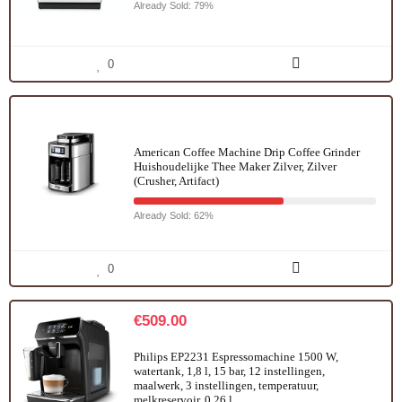
Already Sold: 79%
0
American Coffee Machine Drip Coffee Grinder
Huishoudelijke Thee Maker Zilver, Zilver
(Crusher, Artifact)
Already Sold: 62%
0
€
509.00
Philips EP2231 Espressomachine 1500 W,
watertank, 1,8 l, 15 bar, 12 instellingen,
maalwerk, 3 instellingen, temperatuur,
melkreservoir, 0,26 l