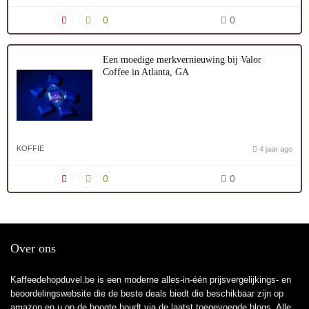
0
0
Een moedige merkvernieuwing bij Valor
Coffee in Atlanta, GA
KOFFIE
4 jaar ago
0
0
Over ons
Kaffeedehopduvel.be is een moderne alles-in-één prijsvergelijkings- en
beoordelingswebsite die de beste deals biedt die beschikbaar zijn op
amazon en u op de hoogte houdt via de laatst toegevoegde blogs. Alle