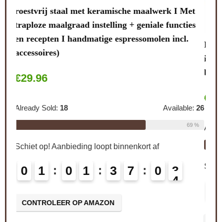
note
et
stal
ies
.
PEUGEOT Handmatige koffiemolen Brésil met
Alre
instelbare maalwerk, hoogte: 21 cm, hout/staal,
bruin, 19401765, donkerbruin gebeitst
Schi
€
127.00
le:
26
0
69 %
Already Sold:
21
Available:
31
CO
68 %
Schiet op! Aanbieding loopt binnenkort af
0
2
0
1
3
7
0
2
3