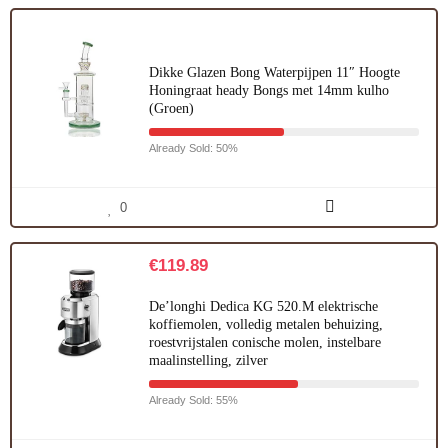
Dikke Glazen Bong Waterpijpen 11″ Hoogte
Honingraat heady Bongs met 14mm kulho
(Groen)
Already Sold: 50%
0
€
119.89
De’longhi Dedica KG 520.M elektrische
koffiemolen, volledig metalen behuizing,
roestvrijstalen conische molen, instelbare
maalinstelling, zilver
Already Sold: 55%