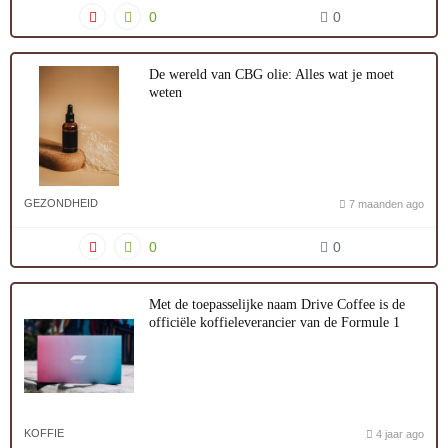
0
0
De wereld van CBG olie: Alles wat je moet
weten
GEZONDHEID
7 maanden ago
0
0
Met de toepasselijke naam Drive Coffee is de
officiële koffieleverancier van de Formule 1
KOFFIE
4 jaar ago