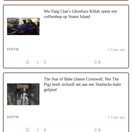
Wu-Tang Clan’s Ghostface Killah opent een
coffeeshop op Staten Island
KOFFIE
4 jaar ago
0
0
The Star of Babe (James Cromwell, Not The
Pig) heeft zichzelf net aan een Starbucks-balie
gelijmd
KOFFIE
4 jaar ago
0
0