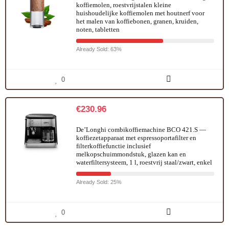
koffiemolen, roestvrijstalen kleine
huishoudelijke koffiemolen met houtnerf voor
het malen van koffiebonen, granen, kruiden,
noten, tabletten
Already Sold: 63%
0
€
230.96
De’Longhi combikoffiemachine BCO 421.S —
koffiezetapparaat met espressoportafilter en
filterkoffiefunctie inclusief
melkopschuimmondstuk, glazen kan en
waterfiltersysteem, 1 l, roestvrij staal/zwart, enkel
Already Sold: 25%
0