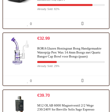
Already Sold: 82%
0
€
32.99
RORA Glazen Honingraat Bong Handgemaakte
Waterpijp Perc Wax 14.4mm Bongs met Quartz
Banger Cap Bowl voor Bongs (paars)
Already Sold: 29%
0
€
39.70
M12 OLAB 6000 Magnetventil 2/2 Wege
230/240V for Breville Solis Sage Espresso