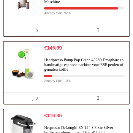
Maschine
Already Sold: 92%
0
€
145.69
Handpresso Pump Pop Green 48269 Draagbare en
handmatige espressomachine voor ESE peulen of
gemalen koffie
Already Sold: 10%
0
€
116.36
Nespresso DeLonghi EN 124.S Pixie Silver
koffiecapsulemachine | 1260 W | 0,7 l |