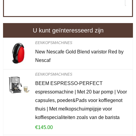
CONTROLEER OP AMAZON
U kunt geïnteresseerd zijn
EENKOPSMACHINES
New Nescafe Gold Blend varistor Red by
Nescaf
EENKOPSMACHINES
BEEM ESPRESSO-PERFECT
espressomachine | Met 20 bar pomp | Voor
capsules, poeder&Pads voor koffiegenot
thuis | Met melkopschuimpijpje voor
koffiespecialiteiten zoals van de barista
€
145.00