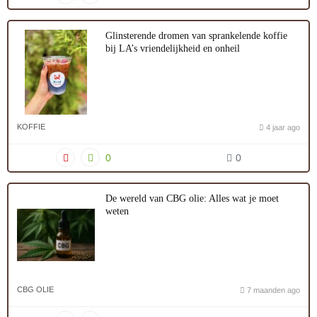
Glinsterende dromen van sprankelende koffie
bij LA’s vriendelijkheid en onheil
KOFFIE
4 jaar ago
0
0
De wereld van CBG olie: Alles wat je moet
weten
CBG OLIE
7 maanden ago