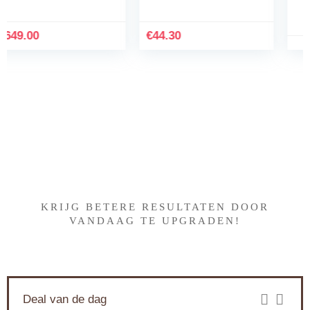
Koffie van de capsule
machine klein Drank
Machine
€
44.30
Iets interessants gevonden
?
KRIJG BETERE RESULTATEN DOOR
VANDAAG TE UPGRADEN!
Deal van de dag