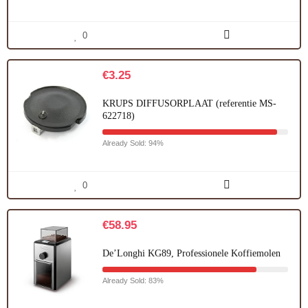
0
€
3.25
KRUPS DIFFUSORPLAAT (referentie MS-
622718)
Already Sold: 94%
0
€
58.95
De’Longhi KG89, Professionele Koffiemolen
Already Sold: 83%