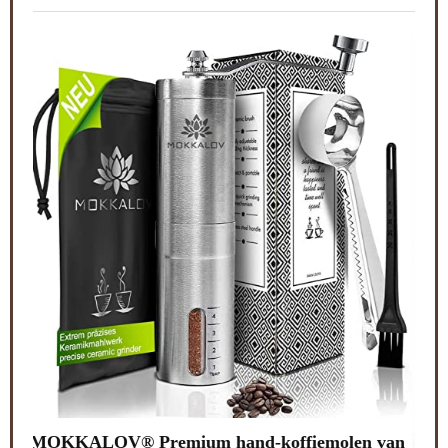
Lali
van