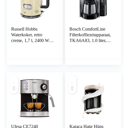
Russell Hobbs
Bosch ComfortLine
Waterkoker, retro
Filterkoffiezetapparaat,
creme, 1,7 l, 2400 W,
TKA6A83, 1.0 liter,
snelkookfunctie,
Zwart.
watertemperatuurweerg
ave in retrodesign,
vulniveaumarkering,
geoptimaliseerde
schenktuit, vintage
21672-70
Ufesa CE7240
Karaca Hatır Hüps