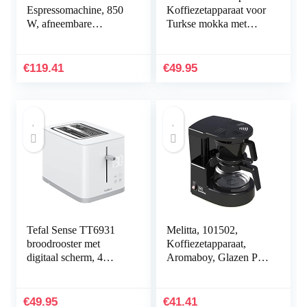
Espressomachine, 850
Koffiezetapparaat voor
W, afneembare
Turkse mokka met
container 1,6 l, 20 bar,
melk, beige,
2
melkverwarmingsmach
gebruiksmogelijkheden
ine, Turkse traditionele
€
119.41
€
49.95
, koffiepad of
koffiemachine voor
koffiezetapparaat,
instantkoffie met melk
verstelbare verstuiver,
zwart/zilver,Ce7240
Inox
Tefal Sense TT6931
Melitta, 101502,
broodrooster met
Koffiezetapparaat,
digitaal scherm, 4
Aromaboy, Glazen Pot
speciale functies met
Voor 2 Kopjes,
aanraaktoetsen:
Filterelement, Zwart
stop/opwarmen/ontdooi
€
49.95
€
41.41