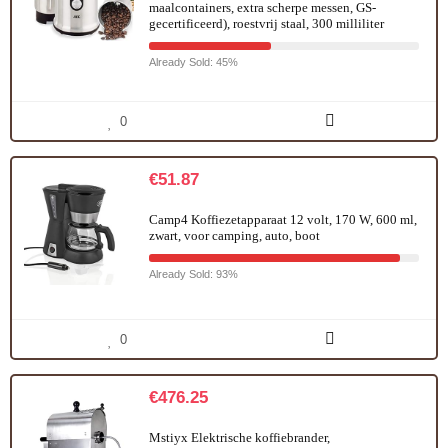
maalcontainers, extra scherpe messen, GS-
gecertificeerd), roestvrij staal, 300 milliliter
Already Sold: 45%
0
€
51.87
Camp4 Koffiezetapparaat 12 volt, 170 W, 600 ml,
zwart, voor camping, auto, boot
Already Sold: 93%
0
€
476.25
Mstiyx Elektrische koffiebrander,