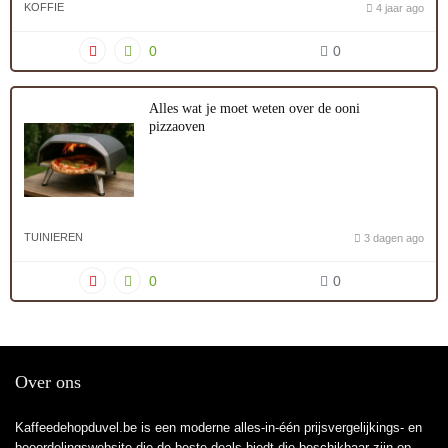
KOFFIE
4 jaar ago
0
0
Alles wat je moet weten over de ooni
pizzaoven
TUINIEREN
3 dagen ago
0
0
Over ons
Kaffeedehopduvel.be is een moderne alles-in-één prijsvergelijkings- en
beoordelingswebsite die de beste deals biedt die beschikbaar zijn op