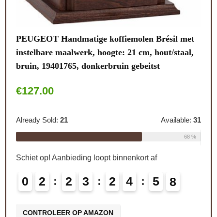
note
et
stal
ies
.
PEUGEOT Handmatige koffiemolen Brésil met
Alre
instelbare maalwerk, hoogte: 21 cm, hout/staal,
bruin, 19401765, donkerbruin gebeitst
Schi
€
127.00
le:
26
0
69 %
Already Sold:
21
Available:
31
CO
68 %
Schiet op! Aanbieding loopt binnenkort af
0
2
2
3
2
4
5
6
7
CONTROLEER OP AMAZON