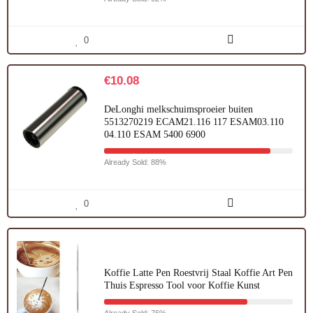
0
€
10.08
DeLonghi melkschuimsproeier buiten
5513270219 ECAM21.116 117 ESAM03.110
04.110 ESAM 5400 6900
Already Sold: 88%
0
Koffie Latte Pen Roestvrij Staal Koffie Art Pen
Thuis Espresso Tool voor Koffie Kunst
Already Sold: 76%