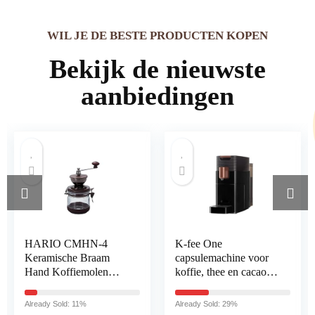
WIL JE DE BESTE PRODUCTEN KOPEN
Bekijk de nieuwste
aanbiedingen
HARIO CMHN-4
K-fee One
Keramische Braam
capsulemachine voor
Hand Koffiemolen
koffie, thee en cacao,
Canister Mill,Bron
compact
koffiezetapparaat, snel
Already Sold: 11%
Already Sold: 29%
opwarmen,