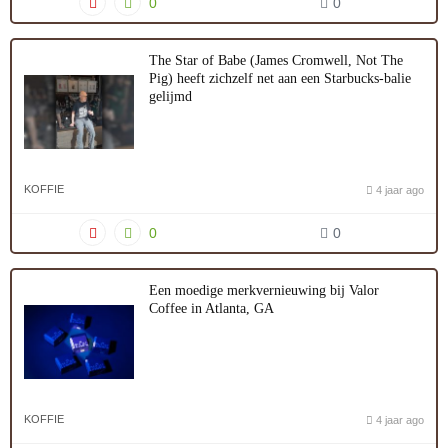
0
0
The Star of Babe (James Cromwell, Not The
Pig) heeft zichzelf net aan een Starbucks-balie
gelijmd
KOFFIE
4 jaar ago
0
0
Een moedige merkvernieuwing bij Valor
Coffee in Atlanta, GA
KOFFIE
4 jaar ago