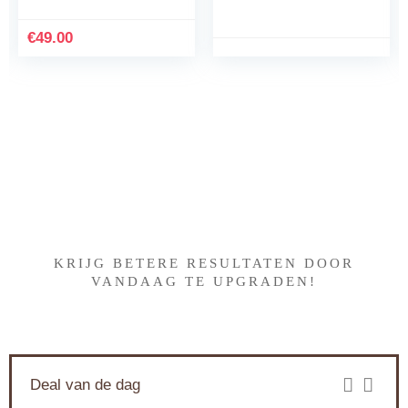
waterreservoir van 0,8
liter, 19 bar, zwart
€
49.00
koper, Stiftung
Warentest testwinnaar
2023
Iets interessants gevonden
?
KRIJG BETERE RESULTATEN DOOR
VANDAAG TE UPGRADEN!
Deal van de dag