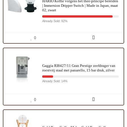
HARIO Koffie volgens het thee-principe bereiden
| Immersion Dripper Switch | Made in Japan, maat
02, zwart
Already Sold: 92%
0
Gaggia RI8427/11 Gran Prestige zeefdrager van
roestvrij staal met panarello, 15 bar druk, zilver
Already Sold: 14%
0