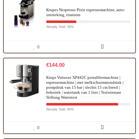
Krupes Nespresso Pixie espressomachine, auto-
ontsteking, titanium
Already Sold: 36%
0
€
144.00
Krups Virtuoze XP442C portafiltermachine |
espressomachine | met melkschuimmondstuk |
pompdruk van 15 bar | slechts 15 cm breed |
bekerrek | watertank van 1 liter | Testwinnaar
Stiftung Warentest
Already Sold: 86%
0