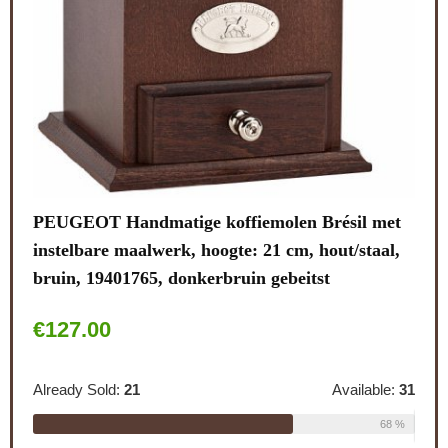
Lali
van
note
et
stal
ies
.
PEUGEOT Handmatige koffiemolen Brésil met
Alre
instelbare maalwerk, hoogte: 21 cm, hout/staal,
bruin, 19401765, donkerbruin gebeitst
Schi
€
127.00
le:
26
0
69 %
Already Sold:
21
Available:
31
CO
68 %