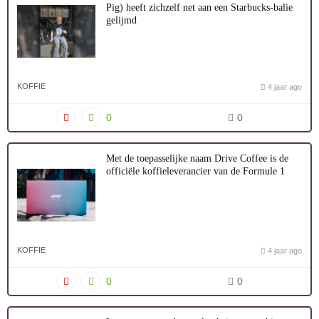
Pig) heeft zichzelf net aan een Starbucks-balie
gelijmd
KOFFIE
4 jaar ago
0
0
Met de toepasselijke naam Drive Coffee is de
officiële koffieleverancier van de Formule 1
KOFFIE
4 jaar ago
0
0