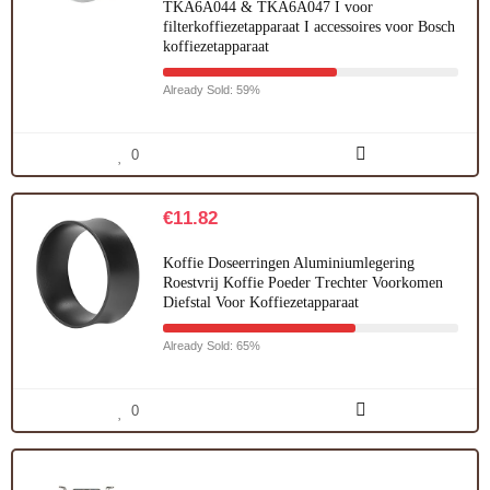
TKA6A044 & TKA6A047 I voor
filterkoffiezetapparaat I accessoires voor Bosch
koffiezetapparaat
Already Sold: 59%
0
€
11.82
Koffie Doseerringen Aluminiumlegering
Roestvrij Koffie Poeder Trechter Voorkomen
Diefstal Voor Koffiezetapparaat
Already Sold: 65%
0