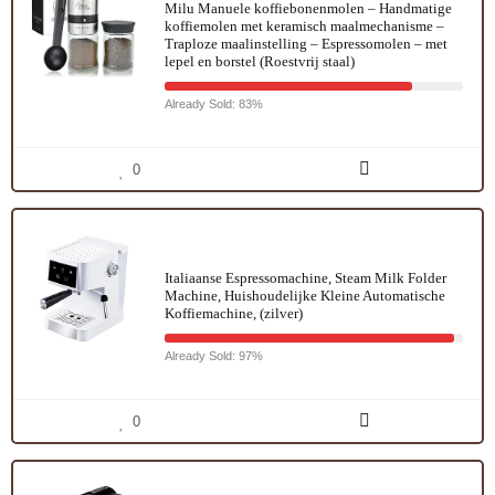
Milu Manuele koffiebonenmolen – Handmatige
koffiemolen met keramisch maalmechanisme –
Traploze maalinstelling – Espressomolen – met
lepel en borstel (Roestvrij staal)
Already Sold: 83%
0
Italiaanse Espressomachine, Steam Milk Folder
Machine, Huishoudelijke Kleine Automatische
Koffiemachine, (zilver)
Already Sold: 97%
0