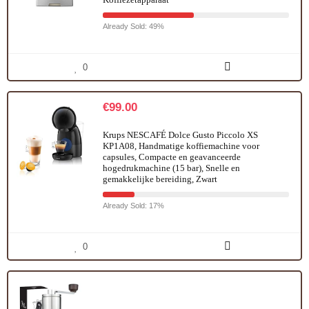
Already Sold: 49%
0
€
99.00
Krups NESCAFÉ Dolce Gusto Piccolo XS
KP1A08, Handmatige koffiemachine voor
capsules, Compacte en geavanceerde
hogedrukmachine (15 bar), Snelle en
gemakkelijke bereiding, Zwart
Already Sold: 17%
0