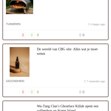
TUINIEREN
4 dagen ago
0
0
De wereld van CBG olie: Alles wat je moet
weten
GEZONDHEID
7 maanden ago
0
0
Wu-Tang Clan’s Ghostface Killah opent een
coffeeshop op Staten Island