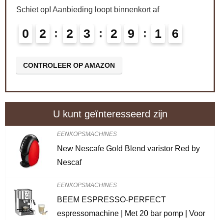
Schiet op! Aanbieding loopt binnenkort af
0
2
2
3
2
9
1
5
CONTROLEER OP AMAZON
U kunt geïnteresseerd zijn
EENKOPSMACHINES
New Nescafe Gold Blend varistor Red by
Nescaf
EENKOPSMACHINES
BEEM ESPRESSO-PERFECT
espressomachine | Met 20 bar pomp | Voor