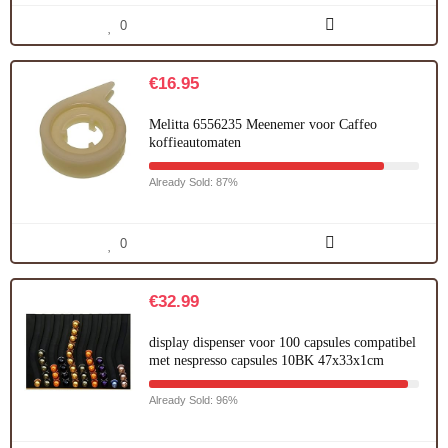
0
€
16.95
Melitta 6556235 Meenemer voor Caffeo
koffieautomaten
Already Sold: 87%
0
€
32.99
display dispenser voor 100 capsules compatibel
met nespresso capsules 10BK 47x33x1cm
Already Sold: 96%