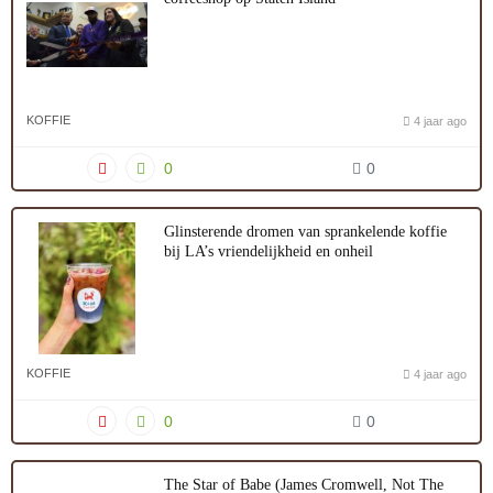
KOFFIE
4 jaar ago
0
0
Glinsterende dromen van sprankelende koffie
bij LA’s vriendelijkheid en onheil
KOFFIE
4 jaar ago
0
0
The Star of Babe (James Cromwell, Not The