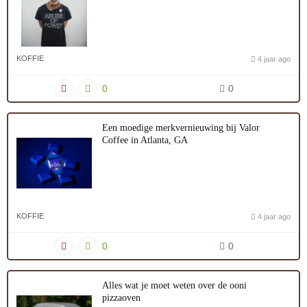
KOFFIE
4 jaar ago
0
0
Een moedige merkvernieuwing bij Valor
Coffee in Atlanta, GA
KOFFIE
4 jaar ago
0
0
Alles wat je moet weten over de ooni
pizzaoven