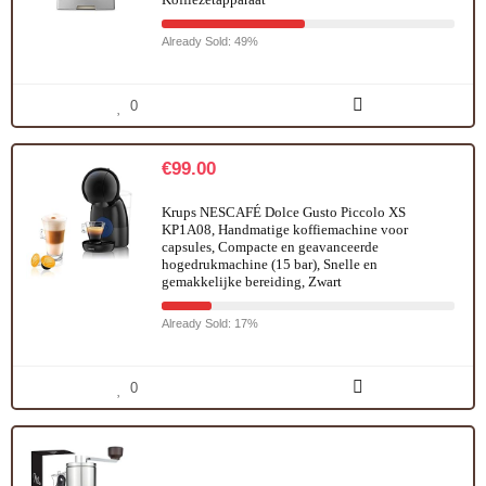
Already Sold: 49%
0
€
99.00
Krups NESCAFÉ Dolce Gusto Piccolo XS
KP1A08, Handmatige koffiemachine voor
capsules, Compacte en geavanceerde
hogedrukmachine (15 bar), Snelle en
gemakkelijke bereiding, Zwart
Already Sold: 17%
0