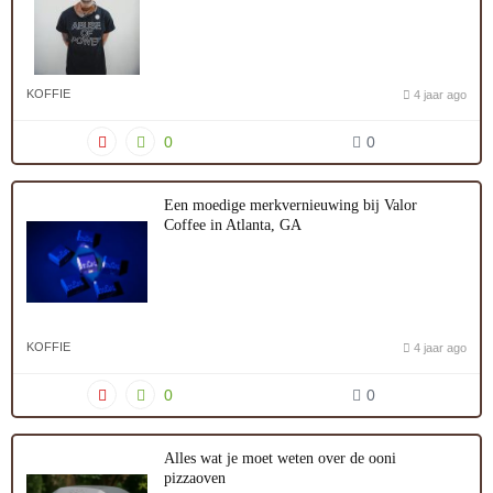
KOFFIE
4 jaar ago
0
0
Een moedige merkvernieuwing bij Valor
Coffee in Atlanta, GA
KOFFIE
4 jaar ago
0
0
Alles wat je moet weten over de ooni
pizzaoven