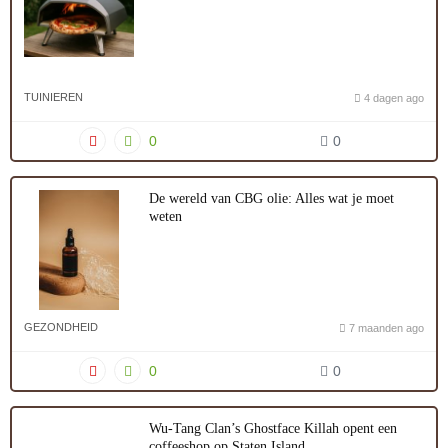
TUINIEREN
4 dagen ago
0
0
De wereld van CBG olie: Alles wat je moet
weten
GEZONDHEID
7 maanden ago
0
0
Wu-Tang Clan’s Ghostface Killah opent een
coffeeshop op Staten Island