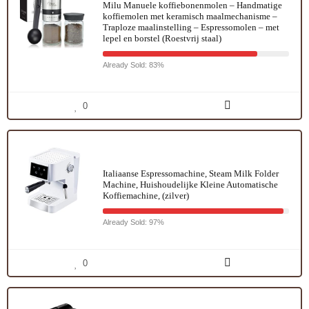
Milu Manuele koffiebonenmolen – Handmatige
koffiemolen met keramisch maalmechanisme –
Traploze maalinstelling – Espressomolen – met
lepel en borstel (Roestvrij staal)
Already Sold: 83%
0
Italiaanse Espressomachine, Steam Milk Folder
Machine, Huishoudelijke Kleine Automatische
Koffiemachine, (zilver)
Already Sold: 97%
0