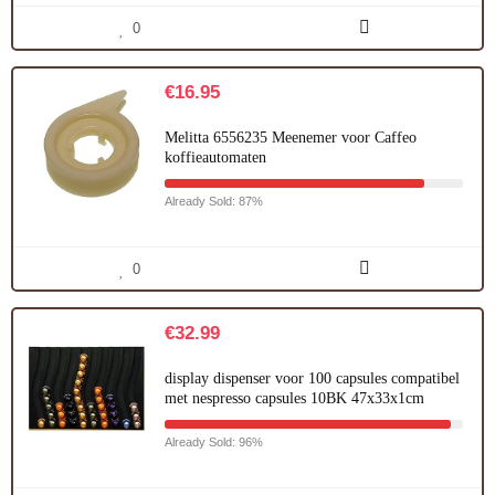
0
€
16.95
Melitta 6556235 Meenemer voor Caffeo
koffieautomaten
Already Sold: 87%
0
€
32.99
display dispenser voor 100 capsules compatibel
met nespresso capsules 10BK 47x33x1cm
Already Sold: 96%