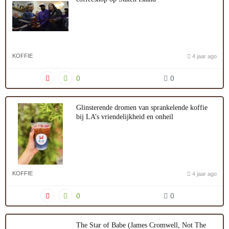
KOFFIE
4 jaar ago
0
0
Glinsterende dromen van sprankelende koffie
bij LA’s vriendelijkheid en onheil
KOFFIE
4 jaar ago
0
0
The Star of Babe (James Cromwell, Not The