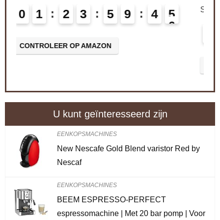
Schiet op! Aanbieding loopt binnenkort af
0
2
2
3
5
9
4
4
5
CONTROLEER OP AMAZON
U kunt geïnteresseerd zijn
EENKOPSMACHINES
New Nescafe Gold Blend varistor Red by
Nescaf
EENKOPSMACHINES
BEEM ESPRESSO-PERFECT
espressomachine | Met 20 bar pomp | Voor