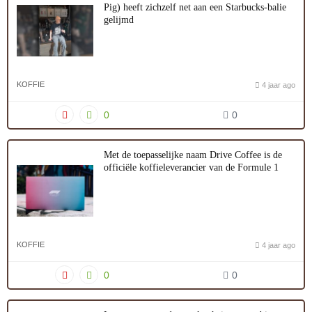
Pig) heeft zichzelf net aan een Starbucks-balie
gelijmd
KOFFIE
4 jaar ago
0
0
Met de toepasselijke naam Drive Coffee is de
officiële koffieleverancier van de Formule 1
KOFFIE
4 jaar ago
0
0