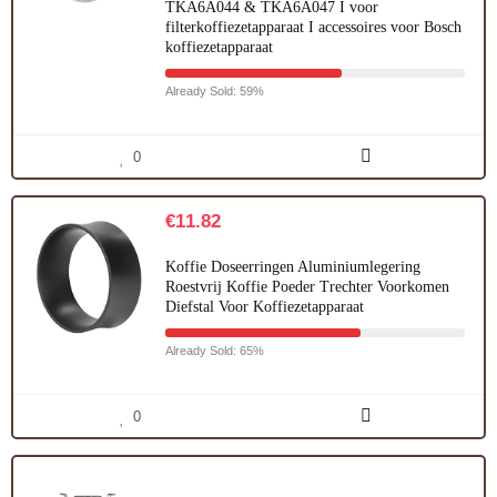
TKA6A044 & TKA6A047 I voor
filterkoffiezetapparaat I accessoires voor Bosch
koffiezetapparaat
Already Sold: 59%
0
€
11.82
Koffie Doseerringen Aluminiumlegering
Roestvrij Koffie Poeder Trechter Voorkomen
Diefstal Voor Koffiezetapparaat
Already Sold: 65%
0