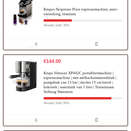
Krupes Nespresso Pixie espressomachine, auto-
ontsteking, titanium
Already Sold: 36%
0
€
144.00
Krups Virtuoze XP442C portafiltermachine |
espressomachine | met melkschuimmondstuk |
pompdruk van 15 bar | slechts 15 cm breed |
bekerrek | watertank van 1 liter | Testwinnaar
Stiftung Warentest
Already Sold: 86%
0