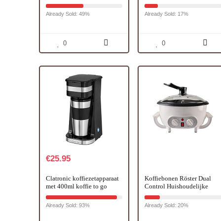
Espressomachine Schuim
Handmatige koffiemachine
Machine Elektrische
voor capsules, Compacte en
Already Sold: 49%
Already Sold: 17%
Melkopschuimer Huis
geavanceerde
Koffiezetapparaat
hogedrukmachine (15 bar),
Snelle en gemakkelijke
bereiding, Zwart
0
0
€
25.95
Clatronic koffiezetapparaat
Koffiebonen Röster Dual
met 400ml koffie to go
Control Huishoudelijke
beker | geschikt voor alle
Koffie Rooster 220V
standaard bekerhouders
Huishoudelijke Koffiebone
Already Sold: 93%
Already Sold: 20%
(bijv. auto) |
Rooster met timer 1200W
filterkoffiezetapparaat met
Rooster pindabonen