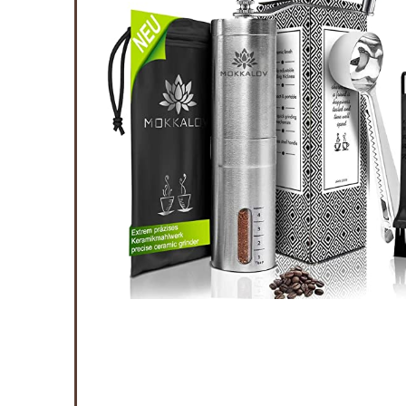
jstalen
olen,
ffiebonen,
en
Available:
16
75 %
ort af
5
6
7