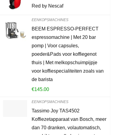
PEUGEOT Han
Red by Nescaf
met instelba
hout/staal, 
EENKOPSMACHINES
gebeitst
BEEM ESPRESSO-PERFECT
espressomachine | Met 20 bar
€
127.00
pomp | Voor capsules,
poeder&Pads voor koffiegenot
Already Sold:
2
thuis | Met melkopschuimpijpje
voor koffiespecialiteiten zoals van
de barista
Schiet op! Aan
€
145.00
0
2
EENKOPSMACHINES
Tassimo Joy TAS4502
CONTROLEE
Koffiezetapparaat van Bosch, meer
dan 70 dranken, volautomatisch,