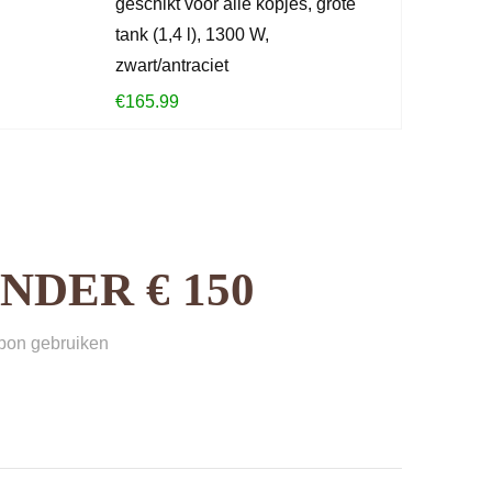
geschikt voor alle kopjes, grote
tank (1,4 l), 1300 W,
zwart/antraciet
€
165.99
DER € 150
sbon gebruiken