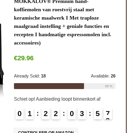
MOKKALOV® Premium hand-
koffiemolen van roestvrij staal met
keramische maalwerk I Met traploze
maalgraad instelling + geniale functies en
recepten I handmatige espressomolen incl.
accessoires)
€
29.96
Already Sold:
18
Available:
26
69 %
Schiet op! Aanbieding loopt binnenkort af
0
1
2
2
0
3
5
6
7
CONTROLEER OP AMAZON