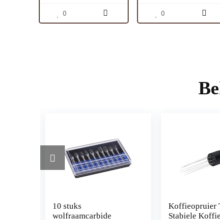
roestvrijstalen beker |
Huishoudelijke Koffie
koffiezetapparaat klein KA
Rooster Non Stick Pot
0
0
3733
Bodem
Be
s
10 stuks
Koffieopruier 
wolfraamcarbide
Stabiele Koffi