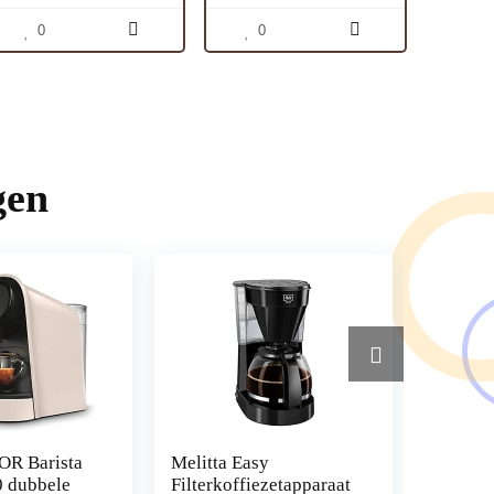
0
0
gen
OR Barista
Melitta Easy
Espress
 dubbele
Filterkoffiezetapparaat
Accesso