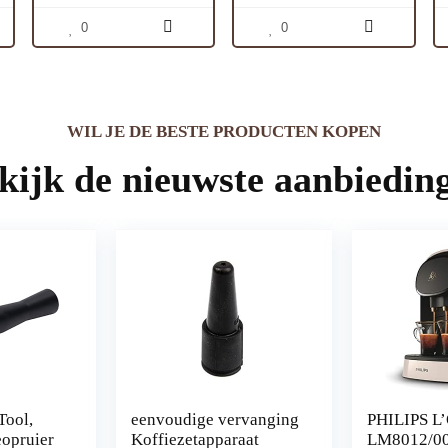
Geïntegreerde
voor kantoren voor
Barometerpomp,
restaurants(pink)
0
0
Bekerwarmer, Stoompijpje,
Koffie- en Melkdranken
WIL JE DE BESTE PRODUCTEN KOPEN
kijk de nieuwste aanbiedin
Tool,
eenvoudige vervanging
PHILIPS L’
eopruier
Koffiezetapparaat
LM8012/00