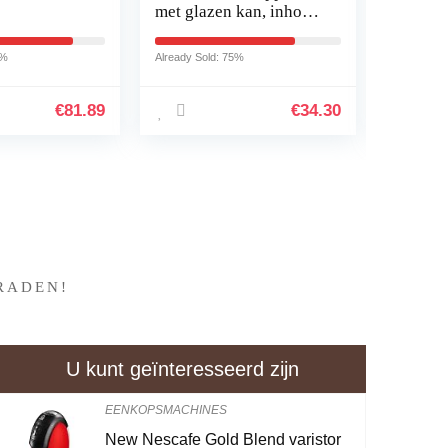
met glazen kan, inhoud
Knock B
achine –
10 kopjes (125 ml),
Coffee 
e
zwart
Dump B
3%
Already Sold: 75%
Already So
Bin (Col
€
81.89
€
34.30
?
RADEN!
U kunt geïnteresseerd zijn
EENKOPSMACHINES
New Nescafe Gold Blend varistor