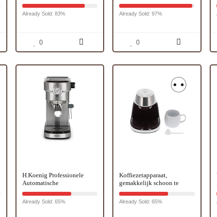
Handmatige koffiemolen
Huishoudelijke Kleine
met keramisch
Automatische
Already Sold: 83%
Already Sold: 97%
maalmechanisme – Traploze
Koffiemachine, (zilver)
maalinstelling –
Espressomolen – met lepel
en borstel (Roestvrij staal)
0
0
H.Koenig Professionele
Koffiezetapparaat,
Automatische
gemakkelijk schoon te
Espressomachine EXP820,
maken Gereedschap voor
n
15 Bar, Roestvrijstaal,
het zetten van koffie met
Already Sold: 65%
Already Sold: 65%
Draagbaar,
herbruikbare filter voor
Thermoblocksysteem, 1.1L,
thuisgebruik voor hotels