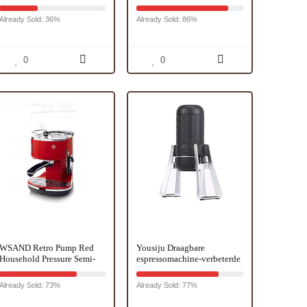
ontsteking, titanium
espressomachine | met
melkschuimmondstuk |
Already Sold: 36%
Already Sold: 86%
pompdruk van 15 bar |
slechts 15 cm breed |
bekerrek | watertank van 1
liter | Testwinnaar Stiftung
0
0
Warentest
WSAND Retro Pump Red
Yousiju Draagbare
Household Pressure Semi-
espressomachine-verbeterde
automatische Fancy Coffee
versie van mini-
Machine Pump Druktype
espressomachine met
Already Sold: 73%
Already Sold: 77%
Stainless Steel
handheld espresso