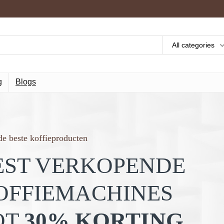
All categories
g
Blogs
e beste koffieproducten
EST VERKOPENDE
OFFIEMACHINES
OT
30% KORTING