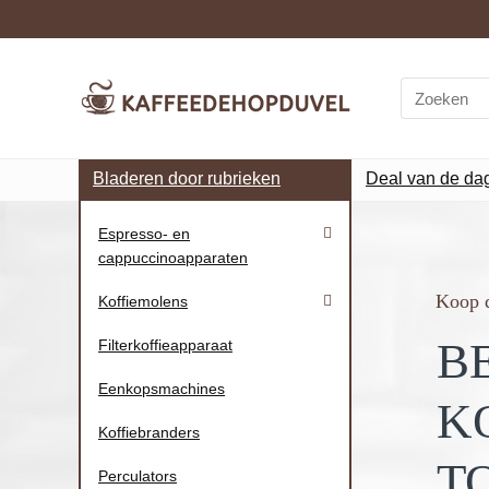
Bladeren door rubrieken
Deal van de da
Espresso- en
cappuccinoapparaten
Koop d
Koffiemolens
B
Filterkoffieapparaat
Eenkopsmachines
K
Koffiebranders
T
Perculators