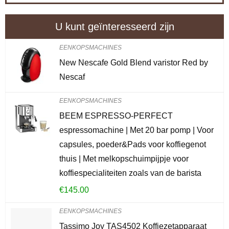
U kunt geïnteresseerd zijn
EENKOPSMACHINES
New Nescafe Gold Blend varistor Red by
Nescaf
EENKOPSMACHINES
BEEM ESPRESSO-PERFECT
espressomachine | Met 20 bar pomp | Voor
capsules, poeder&Pads voor koffiegenot
thuis | Met melkopschuimpijpje voor
koffiespecialiteiten zoals van de barista
€
145.00
EENKOPSMACHINES
Tassimo Joy TAS4502 Koffiezetapparaat