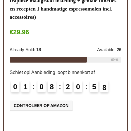
ies
.
PEUGEOT Handmatige koffiemolen Brésil met
Alre
instelbare maalwerk, hoogte: 21 cm, hout/staal,
bruin, 19401765, donkerbruin gebeitst
Schi
€
127.00
le:
26
0
69 %
Already Sold:
21
Available:
31
C
68 %
Schiet op! Aanbieding loopt binnenkort af
0
2
0
8
2
0
5
6
7
CONTROLEER OP AMAZON