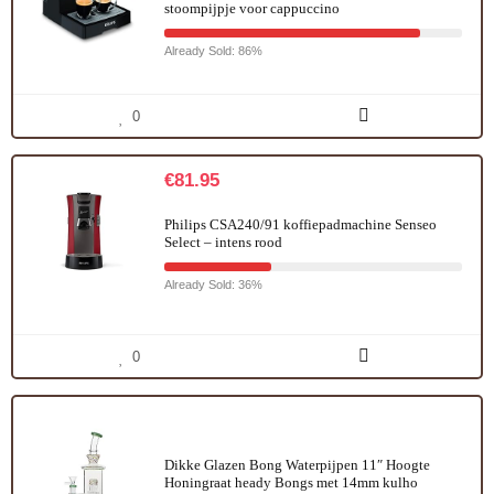
stoompijpje voor cappuccino
Already Sold: 86%
0
€
81.95
Philips CSA240/91 koffiepadmachine Senseo
Select – intens rood
Already Sold: 36%
0
Dikke Glazen Bong Waterpijpen 11″ Hoogte
Honingraat heady Bongs met 14mm kulho