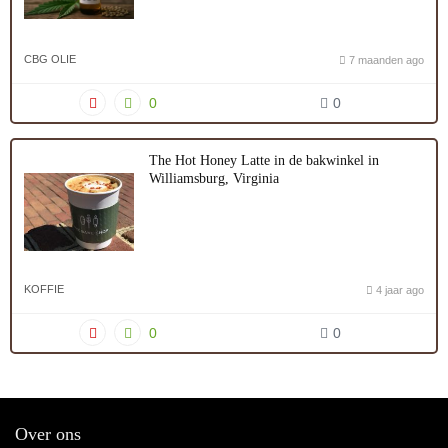
CBG OLIE
7 maanden ago
0
0
The Hot Honey Latte in de bakwinkel in
Williamsburg, Virginia
KOFFIE
4 jaar ago
0
0
Over ons