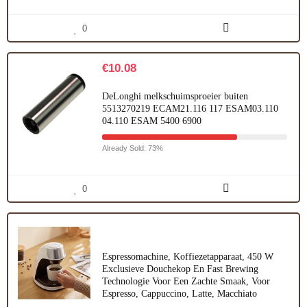
0
€
10.08
DeLonghi melkschuimsproeier buiten
5513270219 ECAM21.116 117 ESAM03.110
04.110 ESAM 5400 6900
Already Sold: 73%
0
Espressomachine, Koffiezetapparaat, 450 W
Exclusieve Douchekop En Fast Brewing
Technologie Voor Een Zachte Smaak, Voor
Espresso, Cappuccino, Latte, Macchiato