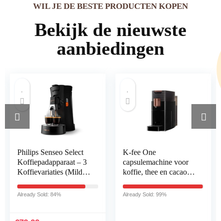
WIL JE DE BESTE PRODUCTEN KOPEN
Bekijk de nieuwste
aanbiedingen
K-fee One
SM SunniMix 2x
capsulemachine voor
Koffie Sifon Kraan
koffie, thee en cacao,
Kraan voor Belgische
compact
Sifon
koffiezetapparaat, snel
Koffiezetapparaat
Already Sold: 99%
Already Sold: 54%
opwarmen,
Vervanging
waterreservoir van 0,8