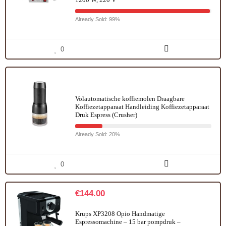
Already Sold: 99%
0
Volautomatische koffiemolen Draagbare
Koffiezetapparaat Handleiding Koffiezetapparaat
Druk Espress (Crusher)
Already Sold: 20%
0
€
144.00
Krups XP3208 Opio Handmatige
Espressomachine – 15 bar pompdruk –