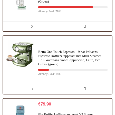
(Groen)
Already Sold: 79%
0
Retro One Touch Espresso, 19 bar Italiaans
Espresso-koffiezetapparaat met Milk Steamer,
1.5L Watertank voor Cappuccino, Latte, Iced
Coffee (groen)
Already Sold: 15%
0
€
79.90
illy Koffie, koffiezetapparaat Y3.3 voor