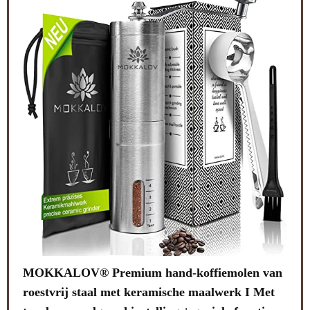
Lal
van
not
Met
sta