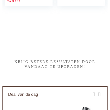
liter, 19 bar, zwart
koper, Stiftung
Warentest testwinnaar
2023
Iets interessants gevonden
?
KRIJG BETERE RESULTATEN DOOR
VANDAAG TE UPGRADEN!
Deal van de dag