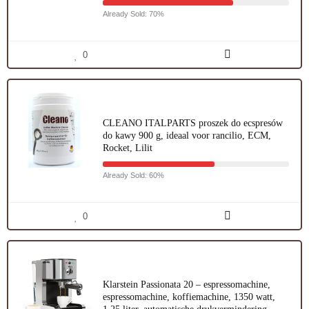
Already Sold: 70%
0
CLEANO ITALPARTS proszek do ecspresów
do kawy 900 g, ideaal voor rancilio, ECM,
Rocket, Lilit
Already Sold: 60%
0
Klarstein Passionata 20 – espressomachine,
espressomachine, koffiemachine, 1350 watt,