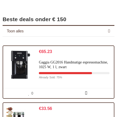
Beste deals onder € 150
Toon alles
€
65.23
Gaggia GG2016 Handmatige espressomachine,
1025 W, 1 l, zwart
Already Sold: 75%
0
€
33.56