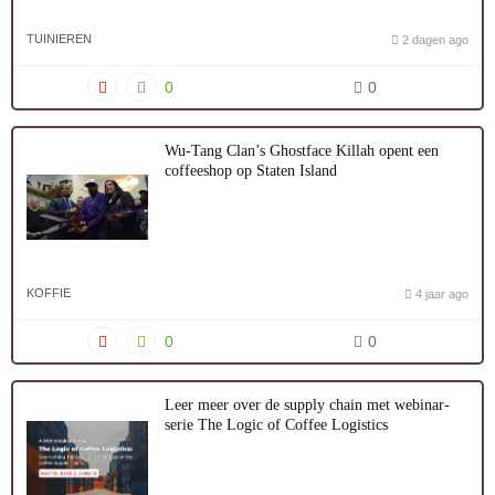
TUINIEREN
2 dagen ago
0
0
Wu-Tang Clan’s Ghostface Killah opent een
coffeeshop op Staten Island
KOFFIE
4 jaar ago
0
0
Leer meer over de supply chain met webinar-
serie The Logic of Coffee Logistics