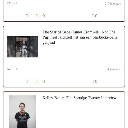
KOFFIE
4 jaar ago
0
0
The Star of Babe (James Cromwell, Not The
Pig) heeft zichzelf net aan een Starbucks-balie
gelijmd
KOFFIE
4 jaar ago
0
0
Kelley Bader: The Sprudge Twenty Interview