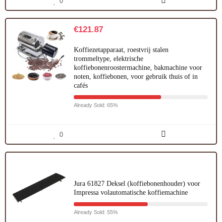
0
€
121.87
Koffiezetapparaat, roestvrij stalen
trommeltype, elektrische
koffiebonenroostermachine, bakmachine voor
noten, koffiebonen, voor gebruik thuis of in
cafés
Already Sold: 65%
0
Jura 61827 Deksel (koffiebonenhouder) voor
Impressa volautomatische koffiemachine
Already Sold: 55%