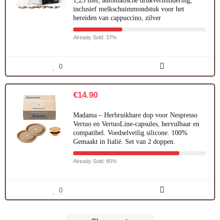
1,25 liter, automatische drukvermindering,
inclusief melkschuimmondstuk voor het
bereiden van cappuccino, zilver
Already Sold: 37%
0
€
14.90
Madama – Herbruikbare dop voor Nespresso
Vertuo en VertuoLine-capsules, hervulbaar en
compatibel. Voedselveilig silicone. 100%
Gemaakt in Italië. Set van 2 doppen.
Already Sold: 80%
0