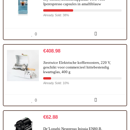
Iperespresso capsules in amalfiblauw
Already Sold: 38%
0
€
408.98
Jieotwice Elektrische koffieroosters, 220 V,
geschikt voor commercieel hittebestendig
kwartsglas, 400 g
Already Sold: 10%
0
€
62.88
De’Longhi Nespresso Inissia EN80.B,