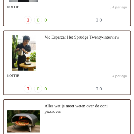
KOFFIE
4 jaar ago
0
0
Vic Esparza: Het Sprudge Twenty-interview
KOFFIE
4 jaar ago
0
0
Alles wat je moet weten over de ooni
pizzaoven