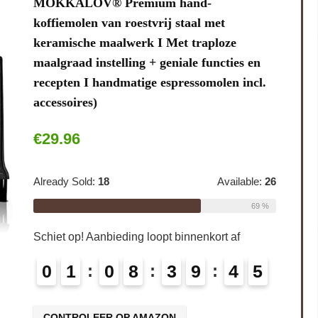
MOKKALOV® Premium hand-
koffiemolen van roestvrij staal met
keramische maalwerk I Met traploze
maalgraad instelling + geniale functies en
recepten I handmatige espressomolen incl.
accessoires)
€
29.96
Already Sold:
18
Available:
26
69 %
Schiet op! Aanbieding loopt binnenkort af
0
1
0
8
3
9
4
4
CONTROLEER OP AMAZON