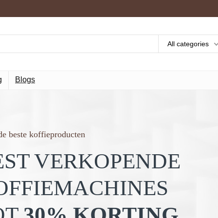
All categories
g
Blogs
e beste koffieproducten
EST VERKOPENDE
OFFIEMACHINES
OT
30% KORTING