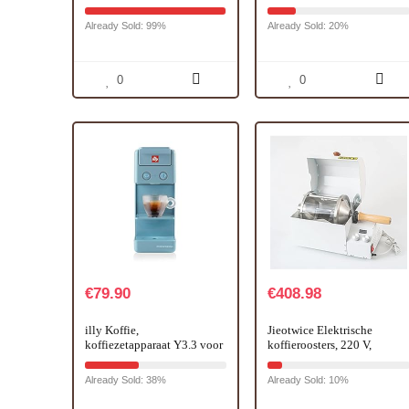
koffiezetmachine voor thuis,
Koffiezetapparaat
koffiebonen,
Handleiding
Already Sold: 99%
Already Sold: 20%
Roostermachine, 0-240 °C,
Koffiezetapparaat Druk
instelbare temperatuur 1200
Espress (Crusher)
W, 220 V
0
0
€
79.90
€
408.98
illy Koffie,
Jieotwice Elektrische
koffiezetapparaat Y3.3 voor
koffieroosters, 220 V,
Iperespresso capsules in
geschikt voor commercieel
amalfiblauw
hittebestendig kwartsglas,
Already Sold: 38%
Already Sold: 10%
400 g