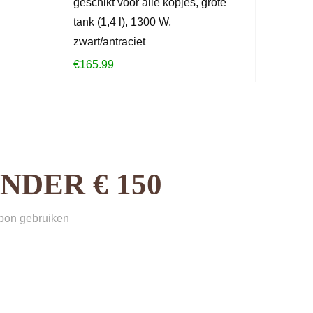
geschikt voor alle kopjes, grote
tank (1,4 l), 1300 W,
zwart/antraciet
€
165.99
DER € 150
sbon gebruiken