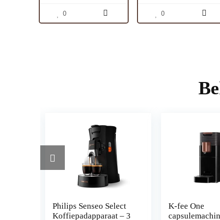
0
0
Be
,
Philips Senseo Select
K-fee One
Koffiepadapparaat – 3
capsulemachin