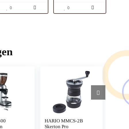
0
0
gen
800
HARIO MMCS-2B
Handpr
en
Skerton Pro
Pompset