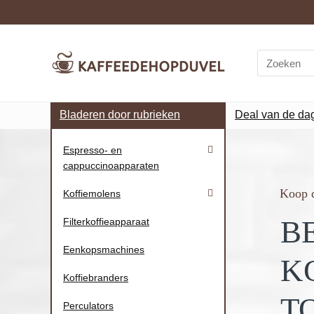
Bladeren door rubrieken
Deal van de da
Espresso- en
cappuccinoapparaten
Koop d
Koffiemolens
B
Filterkoffieapparaat
Eenkopsmachines
K
Koffiebranders
T
Perculators