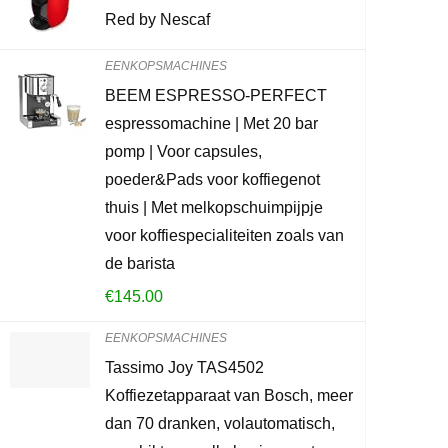
PEUGEOT Han
Red by Nescaf
met instelba
hout/staal, 
EENKOPSMACHINES
gebeitst
BEEM ESPRESSO-PERFECT
espressomachine | Met 20 bar
€
127.00
pomp | Voor capsules,
poeder&Pads voor koffiegenot
Already Sold:
2
thuis | Met melkopschuimpijpje
voor koffiespecialiteiten zoals van
de barista
Schiet op! Aan
€
145.00
0
2
EENKOPSMACHINES
Tassimo Joy TAS4502
CONTROLEE
Koffiezetapparaat van Bosch, meer
dan 70 dranken, volautomatisch,