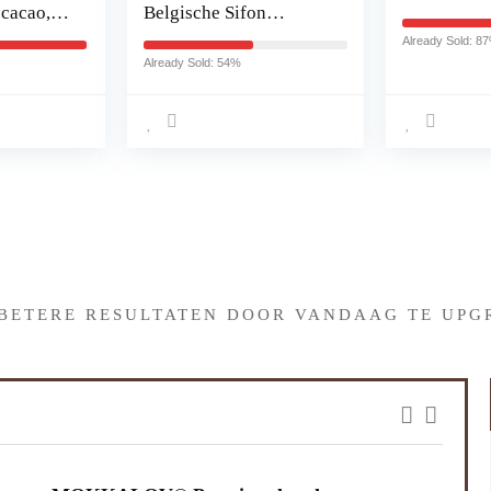
 cacao,
Belgische Sifon
Koffiezetapparaat
Already Sold: 8
aat, snel
Vervanging
Already Sold: 54%
 van 0,8
wart
winnaar
Iets interessants gevonden 
 BETERE RESULTATEN DOOR VANDAAG TE UPG