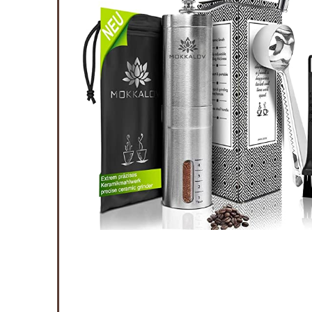
jstalen
olen,
ffiebonen,
en
Available:
16
75 %
ort af
4
4