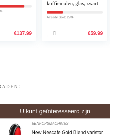
koffiemolen, glas, zwart
draagba
espress
7%
ESE-pad
Already Sold: 29%
Already So
koffie
€
137.99
€
59.99
?
RADEN!
U kunt geïnteresseerd zijn
EENKOPSMACHINES
New Nescafe Gold Blend varistor