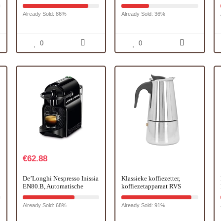
Espressomachine – 15 bar
Select – intens rood
pompdruk – stoompijpje
Already Sold: 86%
Already Sold: 36%
voor cappuccino
0
0
€
62.88
De’Longhi Nespresso Inissia
Klassieke koffiezetter,
EN80.B, Automatische
koffiezetapparaat RVS
Koffiemachine, Capsule
veiligheidsventiel
Koffiemachine voor Één
Duurzaam voor
Already Sold: 68%
Already Sold: 91%
Kopje, Welkomstset
thuisgebruik(6 porties)
Inclusief, Compact Ontwerp,