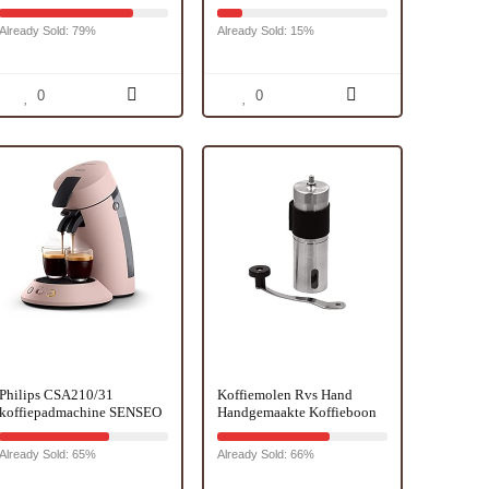
Honingraat heady Bongs
koffiezetapparaat met Milk
met 14mm kulho (Groen)
Steamer, 1.5L Watertank
Already Sold: 79%
Already Sold: 15%
voor Cappuccino, Latte,
Iced Coffee (groen)
0
0
Philips CSA210/31
Koffiemolen Rvs Hand
koffiepadmachine SENSEO
Handgemaakte Koffieboon
Original+, Roze
Burr Grinder Molen Keuken
Tool Grinder Maat L
Already Sold: 65%
Already Sold: 66%