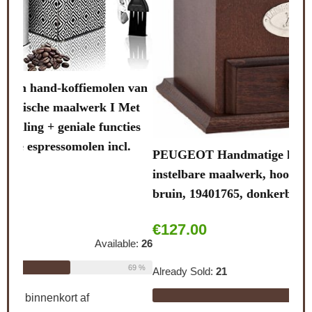
Lali
van
note
et
stal
ies
.
PEUGEOT Handmatige koffiemolen Brésil met
Alre
instelbare maalwerk, hoogte: 21 cm, hout/staal,
bruin, 19401765, donkerbruin gebeitst
Schi
€
127.00
le:
26
0
69 %
Already Sold:
21
Available:
31
CO
68 %