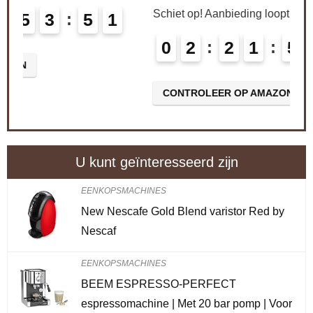
Schiet op! Aanbieding loopt binnenkort af
0
2
2
1
5
3
5
0
1
CONTROLEER OP AMAZON
U kunt geïnteresseerd zijn
EENKOPSMACHINES
New Nescafe Gold Blend varistor Red by
Nescaf
EENKOPSMACHINES
BEEM ESPRESSO-PERFECT
espressomachine | Met 20 bar pomp | Voor