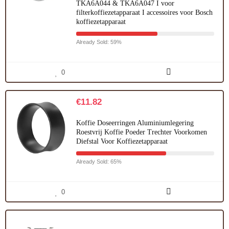
TKA6A044 & TKA6A047 I voor
filterkoffiezetapparaat I accessoires voor Bosch
koffiezetapparaat
Already Sold: 59%
0
€
11.82
Koffie Doseerringen Aluminiumlegering
Roestvrij Koffie Poeder Trechter Voorkomen
Diefstal Voor Koffiezetapparaat
Already Sold: 65%
0