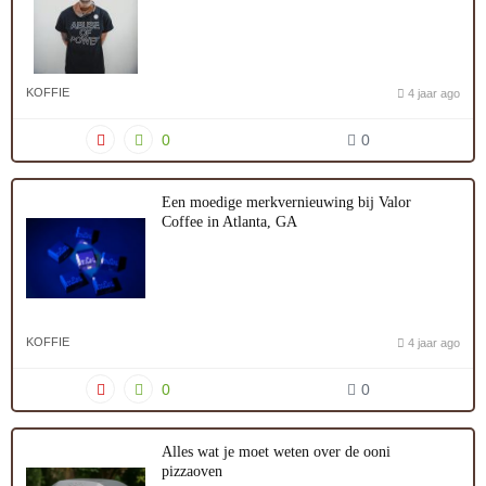
KOFFIE
4 jaar ago
0
0
Een moedige merkvernieuwing bij Valor
Coffee in Atlanta, GA
KOFFIE
4 jaar ago
0
0
Alles wat je moet weten over de ooni
pizzaoven