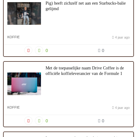
Pig) heeft zichzelf net aan een Starbucks-balie
gelijmd
KOFFIE
4 jaar ago
0
0
Met de toepasselijke naam Drive Coffee is de
officiële koffieleverancier van de Formule 1
KOFFIE
4 jaar ago
0
0