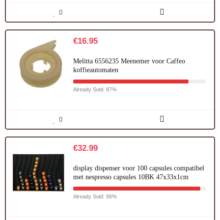
0
€
16.95
Melitta 6556235 Meenemer voor Caffeo
koffieautomaten
Already Sold: 87%
0
€
32.99
display dispenser voor 100 capsules compatibel
met nespresso capsules 10BK 47x33x1cm
Already Sold: 96%