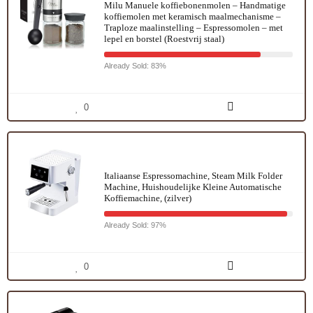
Milu Manuele koffiebonenmolen – Handmatige
koffiemolen met keramisch maalmechanisme –
Traploze maalinstelling – Espressomolen – met
lepel en borstel (Roestvrij staal)
Already Sold: 83%
0
Italiaanse Espressomachine, Steam Milk Folder
Machine, Huishoudelijke Kleine Automatische
Koffiemachine, (zilver)
Already Sold: 97%
0