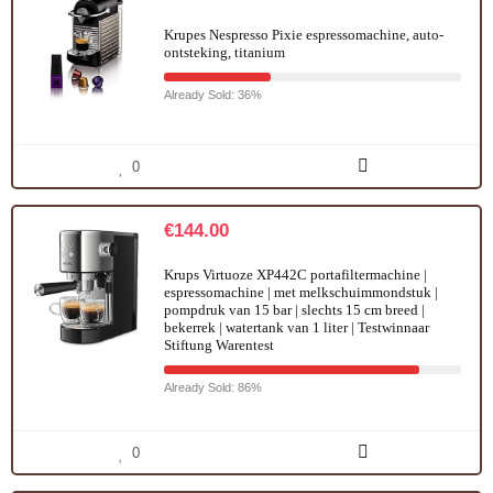
Krupes Nespresso Pixie espressomachine, auto-
ontsteking, titanium
Already Sold: 36%
0
€
144.00
Krups Virtuoze XP442C portafiltermachine |
espressomachine | met melkschuimmondstuk |
pompdruk van 15 bar | slechts 15 cm breed |
bekerrek | watertank van 1 liter | Testwinnaar
Stiftung Warentest
Already Sold: 86%
0