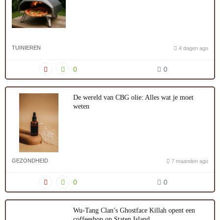
TUINIEREN
4 dagen ago
0
0
De wereld van CBG olie: Alles wat je moet
weten
GEZONDHEID
7 maanden ago
0
0
Wu-Tang Clan’s Ghostface Killah opent een
coffeeshop op Staten Island