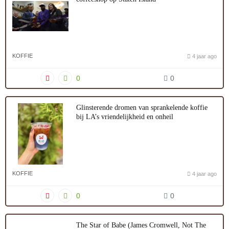
KOFFIE
4 jaar ago
0
0
Glinsterende dromen van sprankelende koffie
bij LA’s vriendelijkheid en onheil
KOFFIE
4 jaar ago
0
0
The Star of Babe (James Cromwell, Not The