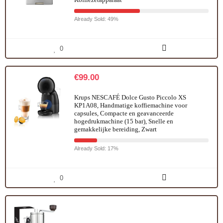
Already Sold: 49%
0
€
99.00
Krups NESCAFÉ Dolce Gusto Piccolo XS
KP1A08, Handmatige koffiemachine voor
capsules, Compacte en geavanceerde
hogedrukmachine (15 bar), Snelle en
gemakkelijke bereiding, Zwart
Already Sold: 17%
0