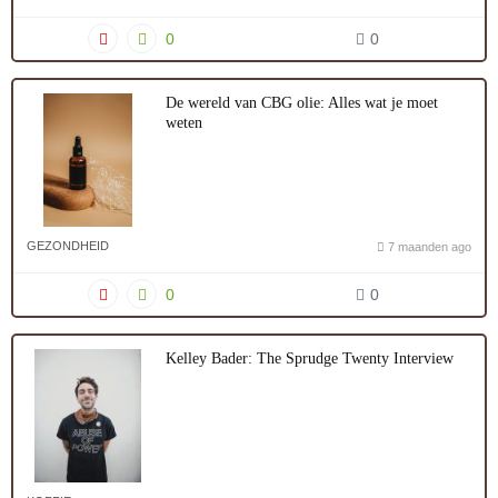
0
0
De wereld van CBG olie: Alles wat je moet
weten
GEZONDHEID
7 maanden ago
0
0
Kelley Bader: The Sprudge Twenty Interview