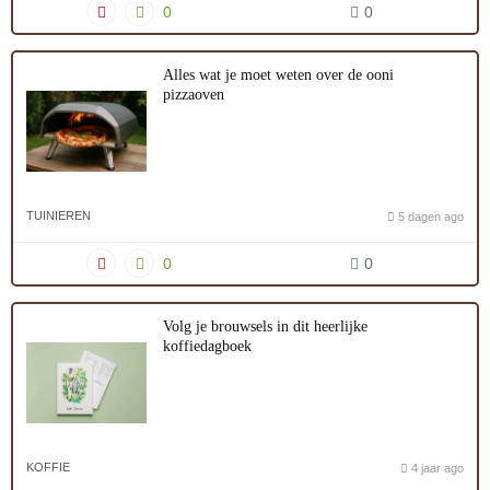
0
0
Alles wat je moet weten over de ooni
pizzaoven
TUINIEREN
5 dagen ago
0
0
Volg je brouwsels in dit heerlijke
koffiedagboek
KOFFIE
4 jaar ago