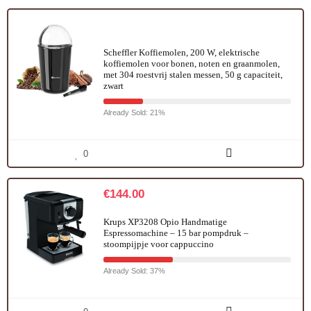
Scheffler Koffiemolen, 200 W, elektrische
koffiemolen voor bonen, noten en graanmolen,
met 304 roestvrij stalen messen, 50 g capaciteit,
zwart
Already Sold: 21%
0
€
144.00
Krups XP3208 Opio Handmatige
Espressomachine – 15 bar pompdruk –
stoompijpje voor cappuccino
Already Sold: 37%