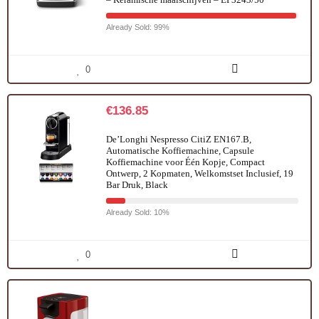
Already Sold: 99%
0
€
136.85
De’Longhi Nespresso CitiZ EN167.B,
Automatische Koffiemachine, Capsule
Koffiemachine voor Één Kopje, Compact
Ontwerp, 2 Kopmaten, Welkomstset Inclusief, 19
Bar Druk, Black
Already Sold: 10%
0