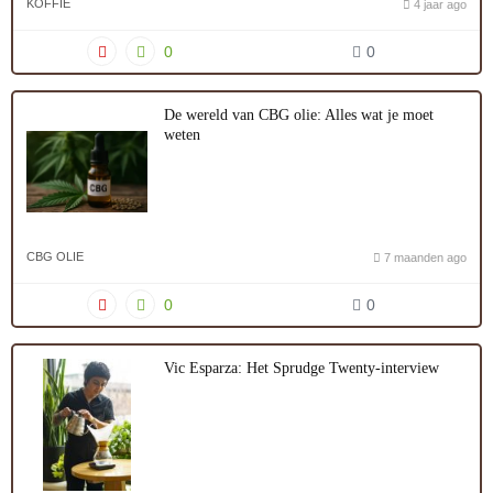
KOFFIE
4 jaar ago
0
0
De wereld van CBG olie: Alles wat je moet
weten
CBG OLIE
7 maanden ago
0
0
Vic Esparza: Het Sprudge Twenty-interview