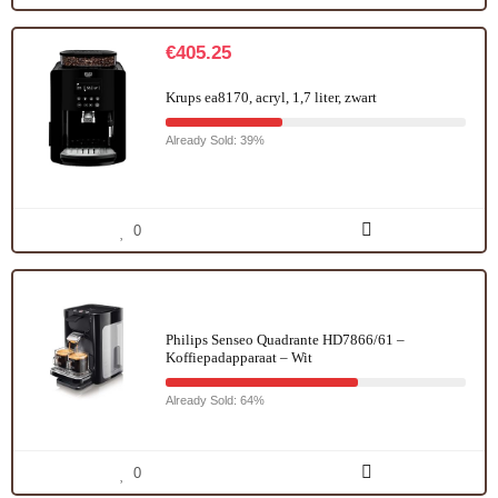
€
405.25
Krups ea8170, acryl, 1,7 liter, zwart
Already Sold: 39%
0
Philips Senseo Quadrante HD7866/61 –
Koffiepadapparaat – Wit
Already Sold: 64%
0