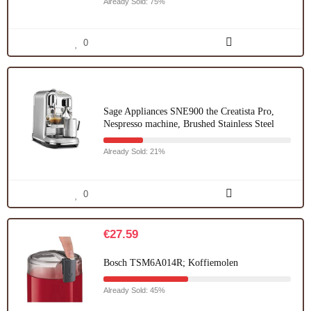
Already Sold: 75%
0
Sage Appliances SNE900 the Creatista Pro,
Nespresso machine, Brushed Stainless Steel
Already Sold: 21%
0
€
27.59
Bosch TSM6A014R; Koffiemolen
Already Sold: 45%