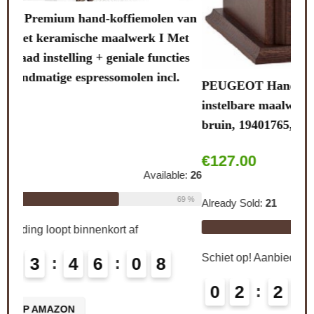
Lali
van
note
et
stal
ies
.
PEUGEOT Handmatige koffiemolen Brésil met
Alre
instelbare maalwerk, hoogte: 21 cm, hout/staal,
bruin, 19401765, donkerbruin gebeitst
Schi
€
127.00
le:
26
0
69 %
Already Sold:
21
Available:
31
CO
68 %
Schiet op! Aanbieding loopt binnenkort af
0
2
2
3
4
6
0
7
8