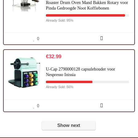
Roaster Drum Oven Mand Bakken Rotary voor
Pinda Gedroogde Noot Koffiebonen
Already Sold: 95%
0
€
32.99
U-Cap 2790000128 capsulehouder voor
Nespresso Inissia
Already Sold: 56%
0
Show next