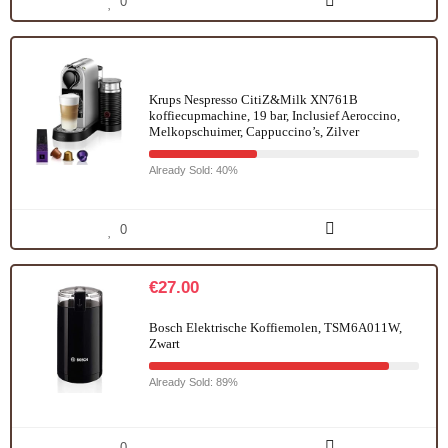
0
Krups Nespresso CitiZ&Milk XN761B
koffiecupmachine, 19 bar, Inclusief Aeroccino,
Melkopschuimer, Cappuccino’s, Zilver
Already Sold: 40%
0
€
27.00
Bosch Elektrische Koffiemolen, TSM6A011W,
Zwart
Already Sold: 89%