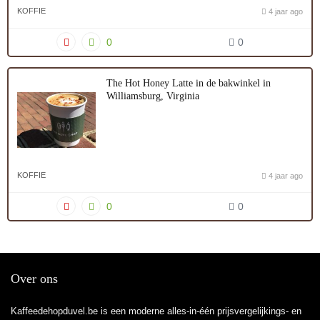
KOFFIE
4 jaar ago
0
0
The Hot Honey Latte in de bakwinkel in
Williamsburg, Virginia
KOFFIE
4 jaar ago
0
0
Over ons
Kaffeedehopduvel.be is een moderne alles-in-één prijsvergelijkings- en