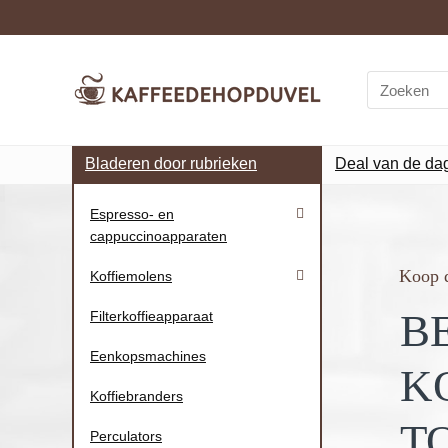
Bladeren door rubrieken
Deal van de da
Espresso- en
cappuccinoapparaten
Koop d
Koffiemolens
B
Filterkoffieapparaat
Eenkopsmachines
K
Koffiebranders
T
Perculators