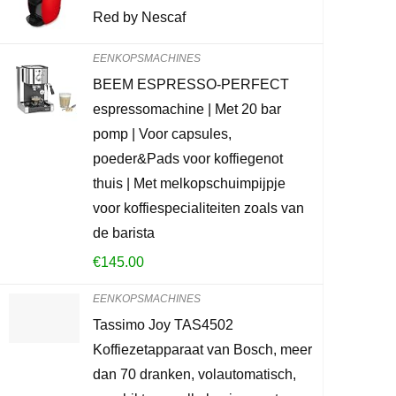
PEUGEOT Han
Red by Nescaf
met instelba
hout/staal, 
EENKOPSMACHINES
gebeitst
BEEM ESPRESSO-PERFECT
espressomachine | Met 20 bar
€
127.00
pomp | Voor capsules,
poeder&Pads voor koffiegenot
Already Sold:
2
thuis | Met melkopschuimpijpje
voor koffiespecialiteiten zoals van
de barista
Schiet op! Aan
€
145.00
0
2
EENKOPSMACHINES
Tassimo Joy TAS4502
CONTROLEE
Koffiezetapparaat van Bosch, meer
dan 70 dranken, volautomatisch,