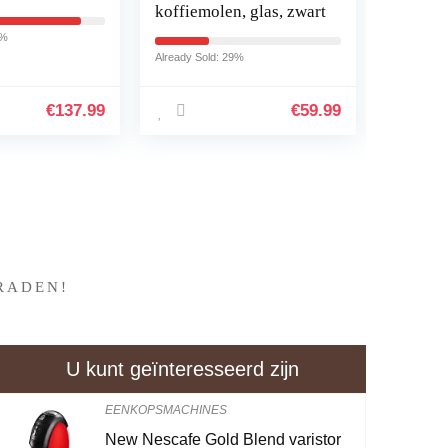
koffiemolen, glas, zwart
draagba
espress
7%
ESE-pad
Already Sold: 29%
Already So
koffie
€
137.99
€
59.99
?
RADEN!
U kunt geïnteresseerd zijn
EENKOPSMACHINES
New Nescafe Gold Blend varistor