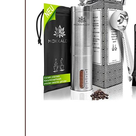
jstalen
olen,
ffiebonen,
en
Available:
16
75 %
ort af
4
8