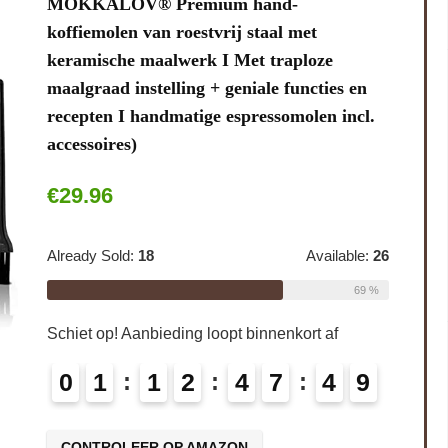
MOKKALOV® Premium hand-
koffiemolen van roestvrij staal met
keramische maalwerk I Met traploze
maalgraad instelling + geniale functies en
recepten I handmatige espressomolen incl.
accessoires)
€
29.96
Already Sold:
18
Available:
26
69 %
Schiet op! Aanbieding loopt binnenkort af
0
1
1
2
4
7
4
8
CONTROLEER OP AMAZON