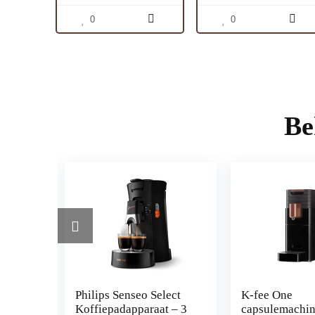
0
0
Be
,
Philips Senseo Select
K-fee One
Koffiepadapparaat – 3
capsulemachin