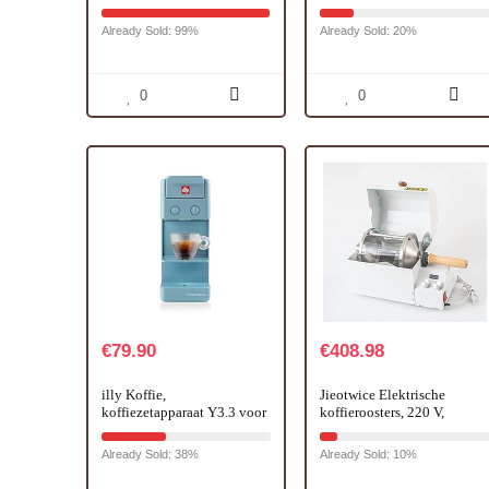
koffiezetmachine voor thuis,
Koffiezetapparaat
koffiebonen,
Handleiding
Already Sold: 99%
Already Sold: 20%
Roostermachine, 0-240 °C,
Koffiezetapparaat Druk
instelbare temperatuur 1200
Espress (Crusher)
W, 220 V
0
0
€
79.90
€
408.98
illy Koffie,
Jieotwice Elektrische
koffiezetapparaat Y3.3 voor
koffieroosters, 220 V,
Iperespresso capsules in
geschikt voor commercieel
amalfiblauw
hittebestendig kwartsglas,
Already Sold: 38%
Already Sold: 10%
400 g