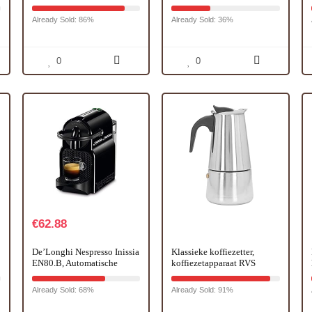
Espressomachine – 15 bar
Select – intens rood
pompdruk – stoompijpje
Already Sold: 86%
Already Sold: 36%
voor cappuccino
0
0
€
62.88
De’Longhi Nespresso Inissia
Klassieke koffiezetter,
EN80.B, Automatische
koffiezetapparaat RVS
Koffiemachine, Capsule
veiligheidsventiel
Koffiemachine voor Één
Duurzaam voor
Already Sold: 68%
Already Sold: 91%
Kopje, Welkomstset
thuisgebruik(6 porties)
Inclusief, Compact Ontwerp,