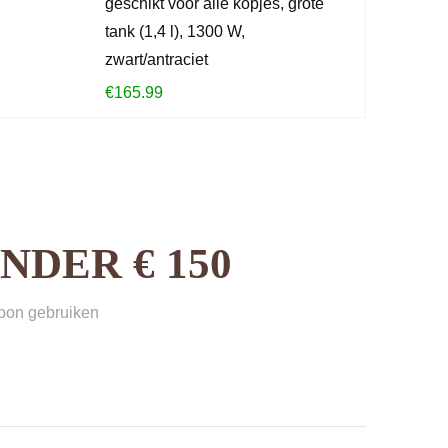
geschikt voor alle kopjes, grote
tank (1,4 l), 1300 W,
zwart/antraciet
€
165.99
DER € 150
sbon gebruiken