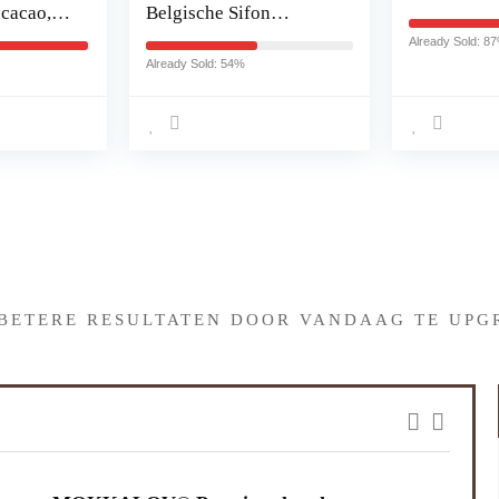
 cacao,
Belgische Sifon
Koffiezetapparaat
Already Sold: 8
aat, snel
Vervanging
Already Sold: 54%
 van 0,8
wart
winnaar
Iets interessants gevonden 
 BETERE RESULTATEN DOOR VANDAAG TE UPG