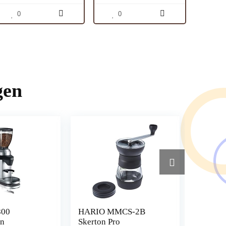
0
0
gen
800
HARIO MMCS-2B
Handpr
en
Skerton Pro
Pompset