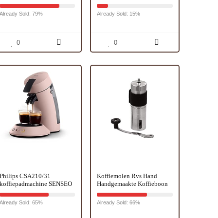
Honingraat heady Bongs
koffiezetapparaat met Milk
met 14mm kulho (Groen)
Steamer, 1.5L Watertank
Already Sold: 79%
Already Sold: 15%
voor Cappuccino, Latte,
Iced Coffee (groen)
0
0
Philips CSA210/31
Koffiemolen Rvs Hand
koffiepadmachine SENSEO
Handgemaakte Koffieboon
Original+, Roze
Burr Grinder Molen Keuken
Tool Grinder Maat L
Already Sold: 65%
Already Sold: 66%