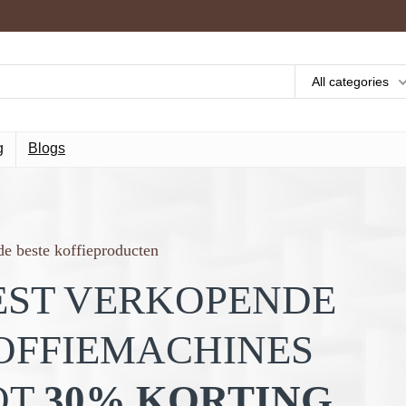
All categories
g
Blogs
e beste koffieproducten
EST VERKOPENDE
OFFIEMACHINES
OT
30% KORTING