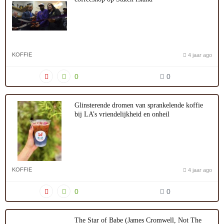
KOFFIE
4 jaar ago
0
0
Glinsterende dromen van sprankelende koffie
bij LA’s vriendelijkheid en onheil
KOFFIE
4 jaar ago
0
0
The Star of Babe (James Cromwell, Not The