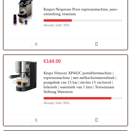
Krupes Nespresso Pixie espressomachine, auto-
ontsteking, titanium
Already Sold: 36%
0
€
144.00
Krups Virtuoze XP442C portafiltermachine |
espressomachine | met melkschuimmondstuk |
pompdruk van 15 bar | slechts 15 cm breed |
bekerrek | watertank van 1 liter | Testwinnaar
Stiftung Warentest
Already Sold: 86%
0