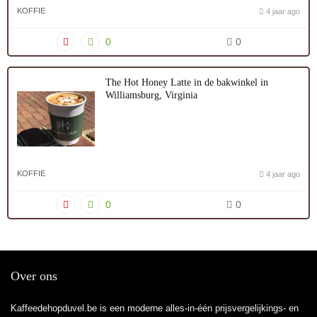
KOFFIE
4 jaar ago
0
0
The Hot Honey Latte in de bakwinkel in
Williamsburg, Virginia
KOFFIE
4 jaar ago
0
0
Over ons
Kaffeedehopduvel.be is een moderne alles-in-één prijsvergelijkings- en