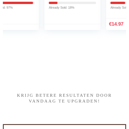
staal, blauw
glijplank van nylon
geschikt voor Senseo
Already Sold: 18%
Already Sold: 31%
koffiezetapparaat
HD6554/68,
koffiezetapparaat
€
14.97
accessoire pad, 40 * 23
cm, zwart
Iets interessants gevonden
?
KRIJG BETERE RESULTATEN DOOR
VANDAAG TE UPGRADEN!