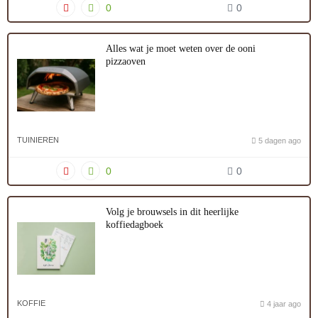
0
0
Alles wat je moet weten over de ooni
pizzaoven
TUINIEREN
5 dagen ago
0
0
Volg je brouwsels in dit heerlijke
koffiedagboek
KOFFIE
4 jaar ago